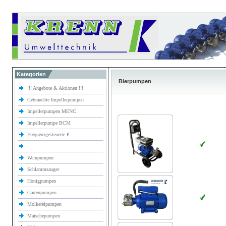
Kategorien
Bierpumpen
!!! Angebote & Aktionen !!!
Gebrauchte Impellerpumpen
Impellerpumpen MENC
Impellerpumpe BCM
Frequenzgesteuerte P.
Weinpumpen
Schlammsauger
Honigpumpen
Gartenpumpen
Molkereipumpen
Maischepumpen