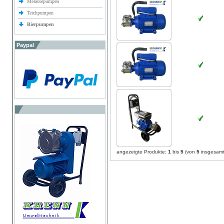
Melassepumpen
Teichpumpen
Bierpumpen
Paypal
angezeigte Produkte:
1
bis
5
(von
5
insgesamt