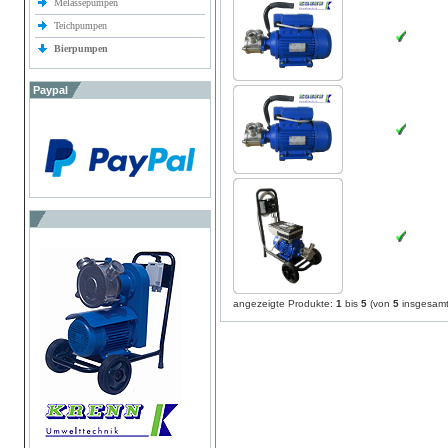
Melassepumpen
Teichpumpen
Bierpumpen
Paypal
angezeigte Produkte:
1
bis
5
(von
5
insgesamt