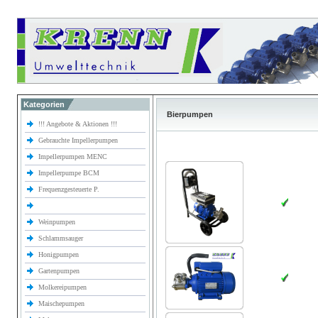
Kategorien
Bierpumpen
!!! Angebote & Aktionen !!!
Gebrauchte Impellerpumpen
Impellerpumpen MENC
Impellerpumpe BCM
Frequenzgesteuerte P.
Weinpumpen
Schlammsauger
Honigpumpen
Gartenpumpen
Molkereipumpen
Maischepumpen