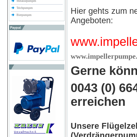
Melassepumpen
Teichpumpen
Hier gehts zum n
Bierpumpen
Angeboten:
Paypal
www.impell
w
ww.impellerpumpe.
Gerne könn
0043 (0) 66
erreichen
Unsere Flügelz
(Verdrängerpump