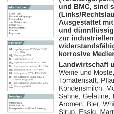
und BMC, sind 
Informationen
(Links/Rechtslau
Liefer- und
Versandbedingungen
Privatsphäre
Ausgestattet mit
und Datenschutz
Unsere AGB
Widerrufsrecht
und dünnflüssi
Kontakt
Impressum
zur industriell
Bestseller
widerstandsfähi
01.
Impellerpumpe, EURO40, 9.300
korrosive Medie
Liter, 400V
02.
Bierpumpe 55T4
03.
Gartenpumpe 55T4
Landwirtschaft 
04.
Impellerpumpe MENC40, 400V
05.
Impellerpumpe Volumex40, 230V
06.
Bierpumpe 33T4, 400V/230V
Weine und Moste, 
07.
Gartenpumpe 33T4, 400V/230V
08.
Impellerpumpe Volumex30, 2
Tomatensaft, Pfla
Geschwindigkeiten
09.
Impellerpumpe Volumex30, 230V
Kondensmilch, Mo
10.
Bierpumpe 44T4
Sahne, Gelatine, 
Sonstiges
Aromen, Bier, Whis
Datenschutz
IMPRESSUM
Innergemeinschaftliche Lieferung
Sirup, Essig, Mar