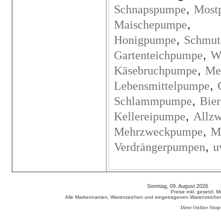
,
Schnapspumpe
Most
,
Maischepumpe
,
Honigpumpe
Schmut
,
Gartenteichpumpe
W
,
Käsebruchpumpe
Me
,
Lebensmittelpumpe
,
Schlammpumpe
Bie
,
Kellereipumpe
Allz
,
Mehrzweckpumpe
M
,
Verdrängerpumpen
u
Sonntag, 09. August 2026 80
Preise inkl. gesetzl. 
Alle Markennamen, Warenzeichen und eingetragenen Warenzeichen s
Diese Online Shop