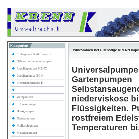
Kategorien
Willkommen bei Guenstige KRENN Impe
!!! Angebote & Aktionen !!!
Gebrauchte Impellerpumpen
Universalpumpe
Impellerpumpen MENC
Impellerpumpe BCM
Gartenpumpen
Frequenzgesteuerte P.
Selbstansaugen
niederviskose b
Weinpumpen
Schlammsauger
Flüssigkeiten.
Honigpumpen
rostfreiem Edels
Gartenpumpen
Temperaturen bi
Molkereipumpen
Maischepumpen