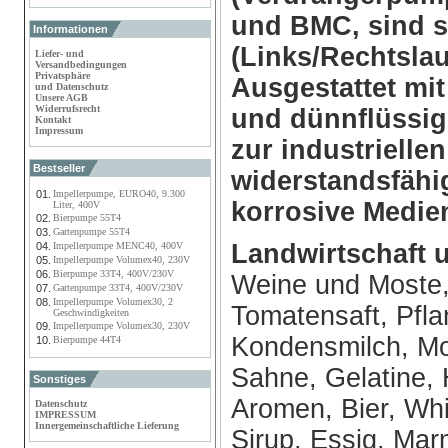
und BMC, sind 
Informationen
(Links/Rechtslau
Liefer- und
Versandbedingungen
Privatsphäre
Ausgestattet mit
und Datenschutz
Unsere AGB
Widerrufsrecht
und dünnflüssi
Kontakt
Impressum
zur industriell
Bestseller
widerstandsfähi
01.
Impellerpumpe, EURO40, 9.300
korrosive Medie
Liter, 400V
02.
Bierpumpe 55T4
03.
Gartenpumpe 55T4
Landwirtschaft 
04.
Impellerpumpe MENC40, 400V
05.
Impellerpumpe Volumex40, 230V
06.
Bierpumpe 33T4, 400V/230V
Weine und Moste, 
07.
Gartenpumpe 33T4, 400V/230V
08.
Impellerpumpe Volumex30, 2
Tomatensaft, Pfla
Geschwindigkeiten
09.
Impellerpumpe Volumex30, 230V
Kondensmilch, Mo
10.
Bierpumpe 44T4
Sahne, Gelatine, 
Sonstiges
Aromen, Bier, Whis
Datenschutz
IMPRESSUM
Innergemeinschaftliche Lieferung
Sirup, Essig, Mar