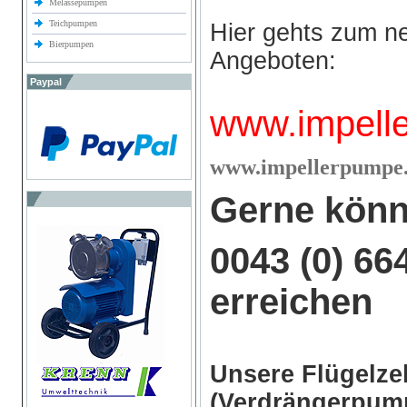
Melassepumpen
Teichpumpen
Hier gehts zum n
Bierpumpen
Angeboten:
Paypal
www.impell
w
ww.impellerpumpe.
Gerne könn
0043 (0) 66
erreichen
Unsere Flügelz
(Verdrängerpump