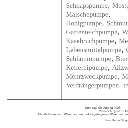
,
Schnapspumpe
Most
,
Maischepumpe
,
Honigpumpe
Schmut
,
Gartenteichpumpe
W
,
Käsebruchpumpe
Me
,
Lebensmittelpumpe
,
Schlammpumpe
Bie
,
Kellereipumpe
Allz
,
Mehrzweckpumpe
M
,
Verdrängerpumpen
u
Sonntag, 09. August 2026 80
Preise inkl. gesetzl. 
Alle Markennamen, Warenzeichen und eingetragenen Warenzeichen s
Diese Online Shop