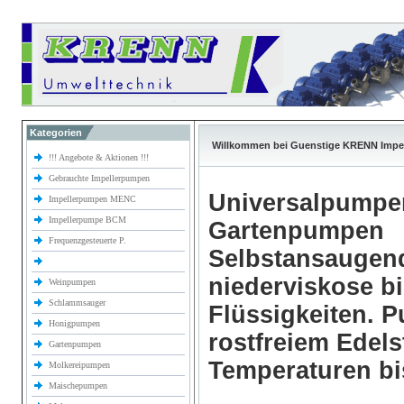
Kategorien
Willkommen bei Guenstige KRENN Impe
!!! Angebote & Aktionen !!!
Gebrauchte Impellerpumpen
Universalpumpe
Impellerpumpen MENC
Impellerpumpe BCM
Gartenpumpen
Frequenzgesteuerte P.
Selbstansaugen
niederviskose b
Weinpumpen
Schlammsauger
Flüssigkeiten.
Honigpumpen
rostfreiem Edels
Gartenpumpen
Temperaturen bi
Molkereipumpen
Maischepumpen