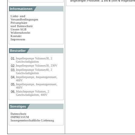
angezeigte Produkte:
1
bis
6
(von
6
insgesamt
Informationen
Liefer- und
Versandbedingungen
Privatsphäre
und Datenschutz
Unsere AGB
Widerrufsrecht
Kontakt
Impressum
Bestseller
01.
Impellerpumpe Volumex30, 2
Geschwindigkeiten
02.
Impellerpumpe Volumex30, 230V
03.
Impellerpumpe Volumex40, 2
Geschwindigkeiten
04.
Impellerpumpe, frequenzgesteuert,
400V
05.
Impellerpumpe, frequenzgesteuert,
400V
06.
Maischepumpe Volumex, 2
Geschwindigkeiten, 400V
Sonstiges
Datenschutz
IMPRESSUM
Innergemeinschaftliche Lieferung