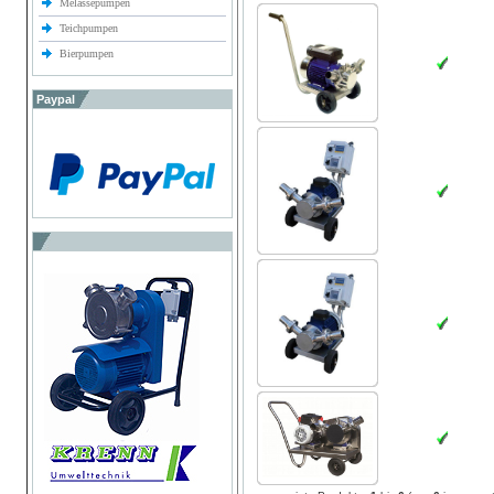
Melassepumpen
Teichpumpen
Bierpumpen
Paypal