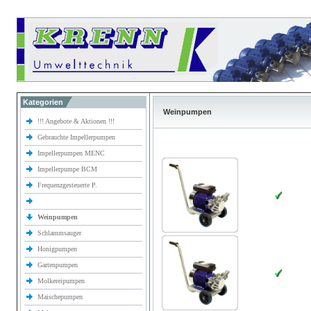
Kategorien
Weinpumpen
!!! Angebote & Aktionen !!!
Gebrauchte Impellerpumpen
Impellerpumpen MENC
Impellerpumpe BCM
Frequenzgesteuerte P.
Weinpumpen
Schlammsauger
Honigpumpen
Gartenpumpen
Molkereipumpen
Maischepumpen