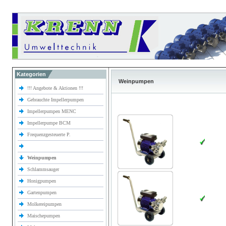
Kategorien
Weinpumpen
!!! Angebote & Aktionen !!!
Gebrauchte Impellerpumpen
Impellerpumpen MENC
Impellerpumpe BCM
Frequenzgesteuerte P.
Weinpumpen
Schlammsauger
Honigpumpen
Gartenpumpen
Molkereipumpen
Maischepumpen