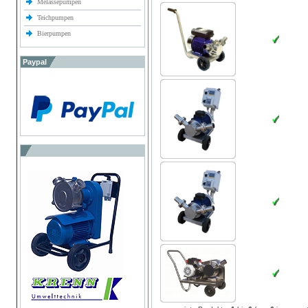
Melassepumpen
Teichpumpen
Bierpumpen
Paypal