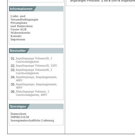
angezeigte Produkte:
1
bis
6
(von
6
insgesamt
Informationen
Liefer- und
Versandbedingungen
Privatsphäre
und Datenschutz
Unsere AGB
Widerrufsrecht
Kontakt
Impressum
Bestseller
01.
Impellerpumpe Volumex30, 2
Geschwindigkeiten
02.
Impellerpumpe Volumex30, 230V
03.
Impellerpumpe Volumex40, 2
Geschwindigkeiten
04.
Impellerpumpe, frequenzgesteuert,
400V
05.
Impellerpumpe, frequenzgesteuert,
400V
06.
Maischepumpe Volumex, 2
Geschwindigkeiten, 400V
Sonstiges
Datenschutz
IMPRESSUM
Innergemeinschaftliche Lieferung