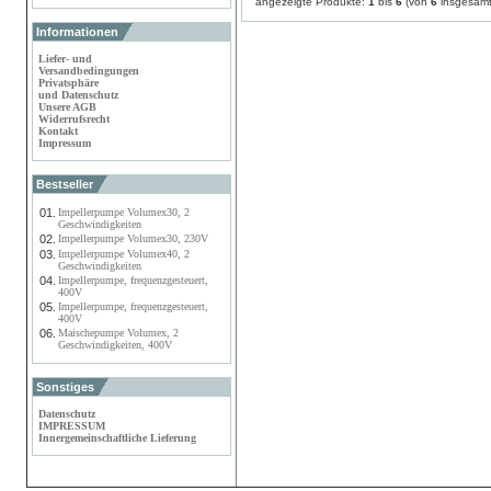
angezeigte Produkte:
1
bis
6
(von
6
insgesamt
Informationen
Liefer- und
Versandbedingungen
Privatsphäre
und Datenschutz
Unsere AGB
Widerrufsrecht
Kontakt
Impressum
Bestseller
01.
Impellerpumpe Volumex30, 2
Geschwindigkeiten
02.
Impellerpumpe Volumex30, 230V
03.
Impellerpumpe Volumex40, 2
Geschwindigkeiten
04.
Impellerpumpe, frequenzgesteuert,
400V
05.
Impellerpumpe, frequenzgesteuert,
400V
06.
Maischepumpe Volumex, 2
Geschwindigkeiten, 400V
Sonstiges
Datenschutz
IMPRESSUM
Innergemeinschaftliche Lieferung