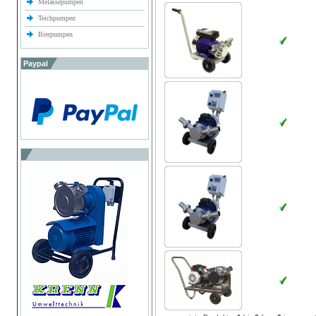
Melassepumpen
Teichpumpen
Bierpumpen
Paypal