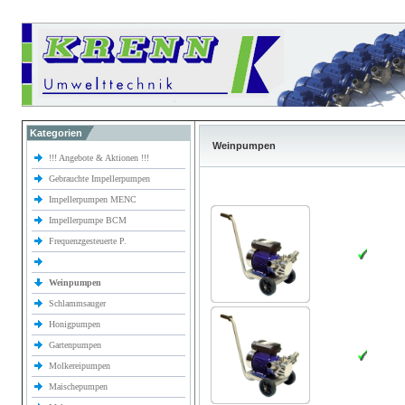
Kategorien
Weinpumpen
!!! Angebote & Aktionen !!!
Gebrauchte Impellerpumpen
Impellerpumpen MENC
Impellerpumpe BCM
Frequenzgesteuerte P.
Weinpumpen
Schlammsauger
Honigpumpen
Gartenpumpen
Molkereipumpen
Maischepumpen