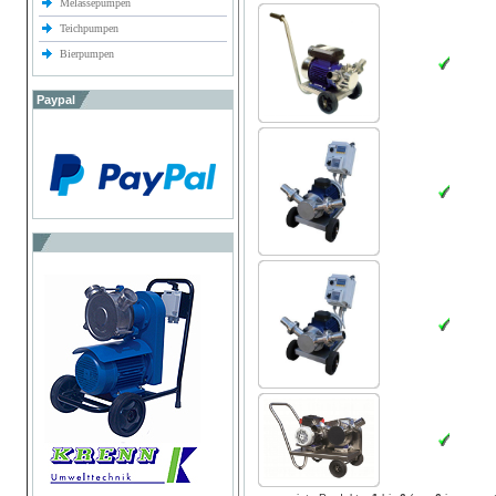
Melassepumpen
Teichpumpen
Bierpumpen
Paypal