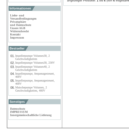
angezeigte Produkte:
1
bis
6
(von
6
insgesamt
Informationen
Liefer- und
Versandbedingungen
Privatsphäre
und Datenschutz
Unsere AGB
Widerrufsrecht
Kontakt
Impressum
Bestseller
01.
Impellerpumpe Volumex30, 2
Geschwindigkeiten
02.
Impellerpumpe Volumex30, 230V
03.
Impellerpumpe Volumex40, 2
Geschwindigkeiten
04.
Impellerpumpe, frequenzgesteuert,
400V
05.
Impellerpumpe, frequenzgesteuert,
400V
06.
Maischepumpe Volumex, 2
Geschwindigkeiten, 400V
Sonstiges
Datenschutz
IMPRESSUM
Innergemeinschaftliche Lieferung