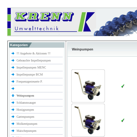
Kategorien
Weinpumpen
!!! Angebote & Aktionen !!!
Gebrauchte Impellerpumpen
Impellerpumpen MENC
Impellerpumpe BCM
Frequenzgesteuerte P.
Weinpumpen
Schlammsauger
Honigpumpen
Gartenpumpen
Molkereipumpen
Maischepumpen