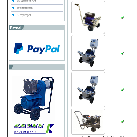
Melassepumpen
Teichpumpen
Bierpumpen
Paypal