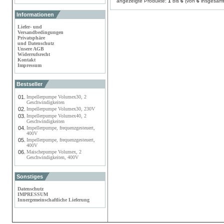
angezeigte Produkte:
1
bis
6
(von
6
insgesamt
Informationen
Liefer- und
Versandbedingungen
Privatsphäre
und Datenschutz
Unsere AGB
Widerrufsrecht
Kontakt
Impressum
Bestseller
01.
Impellerpumpe Volumex30, 2
Geschwindigkeiten
02.
Impellerpumpe Volumex30, 230V
03.
Impellerpumpe Volumex40, 2
Geschwindigkeiten
04.
Impellerpumpe, frequenzgesteuert,
400V
05.
Impellerpumpe, frequenzgesteuert,
400V
06.
Maischepumpe Volumex, 2
Geschwindigkeiten, 400V
Sonstiges
Datenschutz
IMPRESSUM
Innergemeinschaftliche Lieferung