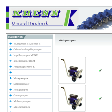
Kategorien
Weinpumpen
!!! Angebote & Aktionen !!!
Gebrauchte Impellerpumpen
Impellerpumpen MENC
Impellerpumpe BCM
Frequenzgesteuerte P.
Weinpumpen
Schlammsauger
Honigpumpen
Gartenpumpen
Molkereipumpen
Maischepumpen