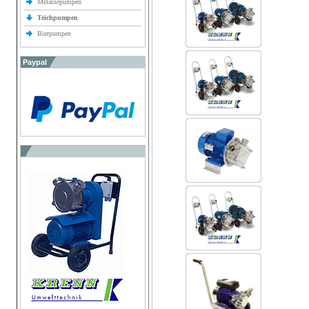
Melassepumpen
Teichpumpen
Bierpumpen
Paypal