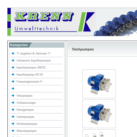
Kategorien
Teichpumpen
!!! Angebote & Aktionen !!!
Gebrauchte Impellerpumpen
Impellerpumpen MENC
Impellerpumpe BCM
Frequenzgesteuerte P.
Weinpumpen
Schlammsauger
Honigpumpen
Gartenpumpen
Molkereipumpen
Maischepumpen