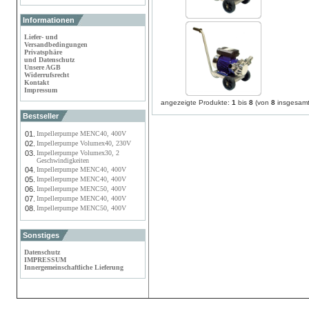
Informationen
Liefer- und
Versandbedingungen
Privatsphäre
und Datenschutz
Unsere AGB
Widerrufsrecht
Kontakt
Impressum
angezeigte Produkte:
1
bis
8
(von
8
insgesamt
Bestseller
01.
Impellerpumpe MENC40, 400V
02.
Impellerpumpe Volumex40, 230V
03.
Impellerpumpe Volumex30, 2
Geschwindigkeiten
04.
Impellerpumpe MENC40, 400V
05.
Impellerpumpe MENC40, 400V
06.
Impellerpumpe MENC50, 400V
07.
Impellerpumpe MENC40, 400V
08.
Impellerpumpe MENC50, 400V
Sonstiges
Datenschutz
IMPRESSUM
Innergemeinschaftliche Lieferung