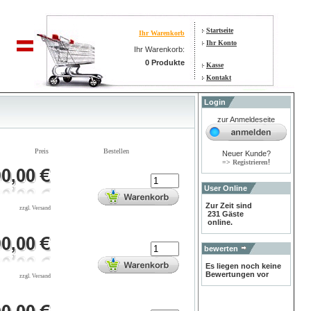
Startseite
Ihr Warenkorb
Ihr Konto
Ihr Warenkorb:
0 Produkte
Kasse
Kontakt
Login
zur Anmeldeseite
Preis
Bestellen
Neuer Kunde?
!
=> Registrieren
User Online
Zur Zeit sind
zzgl. Versand
231 Gäste
online.
bewerten
Es liegen noch keine
Bewertungen vor
zzgl. Versand