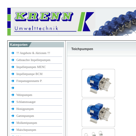
Kategorien
Teichpumpen
!!! Angebote & Aktionen !!!
Gebrauchte Impellerpumpen
Impellerpumpen MENC
Impellerpumpe BCM
Frequenzgesteuerte P.
Weinpumpen
Schlammsauger
Honigpumpen
Gartenpumpen
Molkereipumpen
Maischepumpen