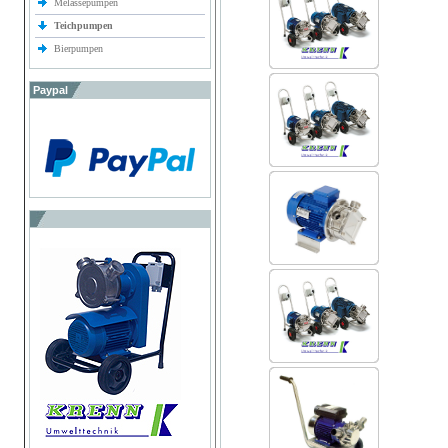
Melassepumpen
Teichpumpen
Bierpumpen
Paypal