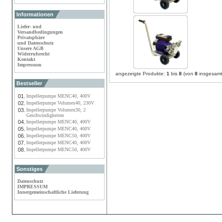
Informationen
Liefer- und
Versandbedingungen
Privatsphäre
und Datenschutz
Unsere AGB
Widerrufsrecht
Kontakt
Impressum
angezeigte Produkte:
1
bis
8
(von
8
insgesamt
Bestseller
01.
Impellerpumpe MENC40, 400V
02.
Impellerpumpe Volumex40, 230V
03.
Impellerpumpe Volumex30, 2
Geschwindigkeiten
04.
Impellerpumpe MENC40, 400V
05.
Impellerpumpe MENC40, 400V
06.
Impellerpumpe MENC50, 400V
07.
Impellerpumpe MENC40, 400V
08.
Impellerpumpe MENC50, 400V
Sonstiges
Datenschutz
IMPRESSUM
Innergemeinschaftliche Lieferung