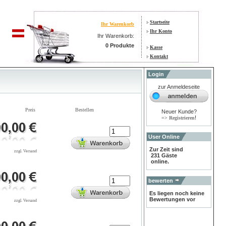
Startseite
Ihr Warenkorb
Ihr Konto
Ihr Warenkorb:
0 Produkte
Kasse
Kontakt
Login
zur Anmeldeseite
Preis
Bestellen
Neuer Kunde?
!
=> Registrieren
User Online
Zur Zeit sind
zzgl. Versand
231 Gäste
online.
bewerten
Es liegen noch keine
Bewertungen vor
zzgl. Versand