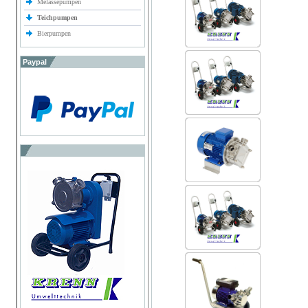
Melassepumpen
Teichpumpen
Bierpumpen
Paypal