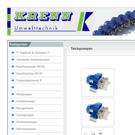
Kategorien
Teichpumpen
!!! Angebote & Aktionen !!!
Gebrauchte Impellerpumpen
Impellerpumpen MENC
Impellerpumpe BCM
Frequenzgesteuerte P.
Weinpumpen
Schlammsauger
Honigpumpen
Gartenpumpen
Molkereipumpen
Maischepumpen