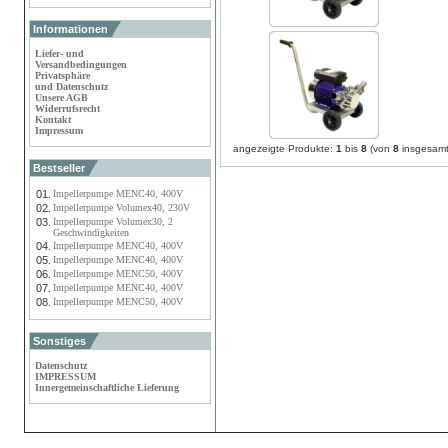
Informationen
Liefer- und
Versandbedingungen
Privatsphäre
und Datenschutz
Unsere AGB
Widerrufsrecht
Kontakt
Impressum
angezeigte Produkte:
1
bis
8
(von
8
insgesamt
Bestseller
01.
Impellerpumpe MENC40, 400V
02.
Impellerpumpe Volumex40, 230V
03.
Impellerpumpe Volumex30, 2
Geschwindigkeiten
04.
Impellerpumpe MENC40, 400V
05.
Impellerpumpe MENC40, 400V
06.
Impellerpumpe MENC50, 400V
07.
Impellerpumpe MENC40, 400V
08.
Impellerpumpe MENC50, 400V
Sonstiges
Datenschutz
IMPRESSUM
Innergemeinschaftliche Lieferung