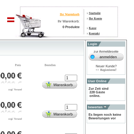
Startseite
Ihr Warenkorb
Ihr Konto
Ihr Warenkorb:
0 Produkte
Kasse
Kontakt
Login
zur Anmeldeseite
Preis
Bestellen
Neuer Kunde?
!
=> Registrieren
User Online
Zur Zeit sind
zzgl. Versand
228 Gäste
online.
bewerten
Es liegen noch keine
Bewertungen vor
zzgl. Versand