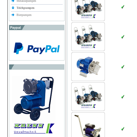
Melassepumpen
Teichpumpen
Bierpumpen
Paypal