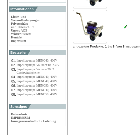
Informationen
Liefer- und
Versandbedingungen
Privatsphäre
und Datenschutz
Unsere AGB
Widerrufsrecht
Kontakt
Impressum
angezeigte Produkte:
1
bis
8
(von
8
insgesamt
Bestseller
01.
Impellerpumpe MENC40, 400V
02.
Impellerpumpe Volumex40, 230V
03.
Impellerpumpe Volumex30, 2
Geschwindigkeiten
04.
Impellerpumpe MENC40, 400V
05.
Impellerpumpe MENC40, 400V
06.
Impellerpumpe MENC50, 400V
07.
Impellerpumpe MENC40, 400V
08.
Impellerpumpe MENC50, 400V
Sonstiges
Datenschutz
IMPRESSUM
Innergemeinschaftliche Lieferung