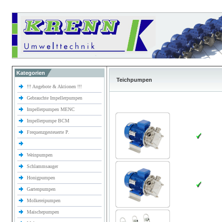
Kategorien
Teichpumpen
!!! Angebote & Aktionen !!!
Gebrauchte Impellerpumpen
Impellerpumpen MENC
Impellerpumpe BCM
Frequenzgesteuerte P.
Weinpumpen
Schlammsauger
Honigpumpen
Gartenpumpen
Molkereipumpen
Maischepumpen