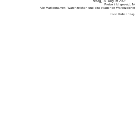
Freitag, 07. August 2026 80
Preise inkl. gesetzl. 
Alle Markennamen, Warenzeichen und eingetragenen Warenzeichen s
Diese Online Shop