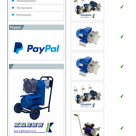
Melassepumpen
Teichpumpen
Bierpumpen
Paypal