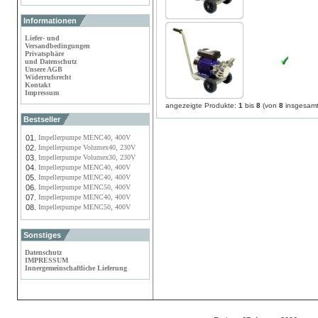
Informationen
Liefer- und
Versandbedingungen
Privatsphäre
und Datenschutz
Unsere AGB
Widerrufsrecht
Kontakt
Impressum
angezeigte Produkte:
1
bis
8
(von
8
insgesamt
Bestseller
01.
Impellerpumpe MENC40, 400V
02.
Impellerpumpe Volumex40, 230V
03.
Impellerpumpe Volumex30, 230V
04.
Impellerpumpe MENC40, 400V
05.
Impellerpumpe MENC40, 400V
06.
Impellerpumpe MENC50, 400V
07.
Impellerpumpe MENC40, 400V
08.
Impellerpumpe MENC50, 400V
Sonstiges
Datenschutz
IMPRESSUM
Innergemeinschaftliche Lieferung