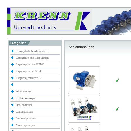
Kategorien
Schlammsauger
!!! Angebote & Aktionen !!!
Gebrauchte Impellerpumpen
Impellerpumpen MENC
Impellerpumpe BCM
Frequenzgesteuerte P.
Weinpumpen
Schlammsauger
Honigpumpen
Gartenpumpen
Molkereipumpen
Maischepumpen