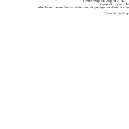
Donnerstag, 06. August 2026 8
Preise inkl. gesetzl. 
Alle Markennamen, Warenzeichen und eingetragenen Warenzeichen s
Diese Online Shop