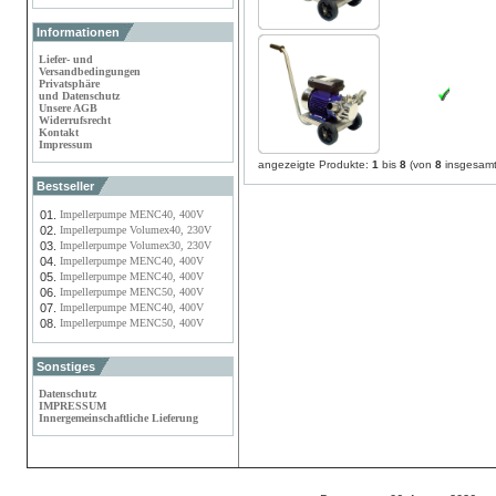
Informationen
Liefer- und
Versandbedingungen
Privatsphäre
und Datenschutz
Unsere AGB
Widerrufsrecht
Kontakt
Impressum
angezeigte Produkte:
1
bis
8
(von
8
insgesamt
Bestseller
01.
Impellerpumpe MENC40, 400V
02.
Impellerpumpe Volumex40, 230V
03.
Impellerpumpe Volumex30, 230V
04.
Impellerpumpe MENC40, 400V
05.
Impellerpumpe MENC40, 400V
06.
Impellerpumpe MENC50, 400V
07.
Impellerpumpe MENC40, 400V
08.
Impellerpumpe MENC50, 400V
Sonstiges
Datenschutz
IMPRESSUM
Innergemeinschaftliche Lieferung