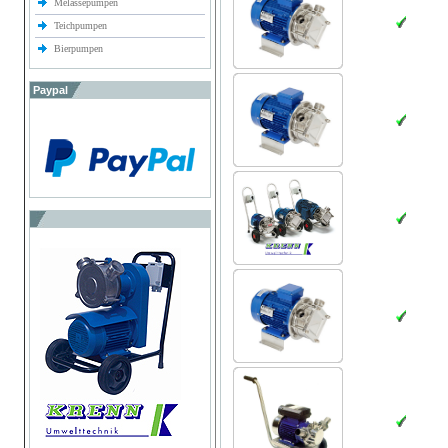
Melassepumpen
Teichpumpen
Bierpumpen
Paypal