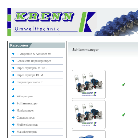
Kategorien
Schlammsauger
!!! Angebote & Aktionen !!!
Gebrauchte Impellerpumpen
Impellerpumpen MENC
Impellerpumpe BCM
Frequenzgesteuerte P.
Weinpumpen
Schlammsauger
Honigpumpen
Gartenpumpen
Molkereipumpen
Maischepumpen