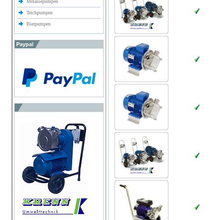
Melassepumpen
Teichpumpen
Bierpumpen
Paypal