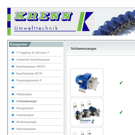
Kategorien
Schlammsauger
!!! Angebote & Aktionen !!!
Gebrauchte Impellerpumpen
Impellerpumpen MENC
Impellerpumpe BCM
Frequenzgesteuerte P.
Weinpumpen
Schlammsauger
Honigpumpen
Gartenpumpen
Molkereipumpen
Maischepumpen