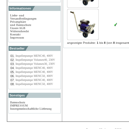
Informationen
Liefer- und
Versandbedingungen
Privatsphäre
und Datenschutz
Unsere AGB
Widerrufsrecht
Kontakt
Impressum
angezeigte Produkte:
1
bis
8
(von
8
insgesamt
Bestseller
01.
Impellerpumpe MENC40, 400V
02.
Impellerpumpe Volumex40, 230V
03.
Impellerpumpe Volumex30, 230V
04.
Impellerpumpe MENC40, 400V
05.
Impellerpumpe MENC40, 400V
06.
Impellerpumpe MENC50, 400V
07.
Impellerpumpe MENC40, 400V
08.
Impellerpumpe MENC50, 400V
Sonstiges
Datenschutz
IMPRESSUM
Innergemeinschaftliche Lieferung