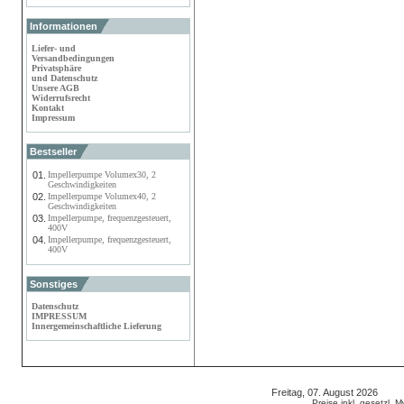
Informationen
Liefer- und
Versandbedingungen
Privatsphäre
und Datenschutz
Unsere AGB
Widerrufsrecht
Kontakt
Impressum
Bestseller
01.
Impellerpumpe Volumex30, 2
Geschwindigkeiten
02.
Impellerpumpe Volumex40, 2
Geschwindigkeiten
03.
Impellerpumpe, frequenzgesteuert,
400V
04.
Impellerpumpe, frequenzgesteuert,
400V
Sonstiges
Datenschutz
IMPRESSUM
Innergemeinschaftliche Lieferung
Freitag, 07. August 2026 80
Preise inkl. gesetzl. 