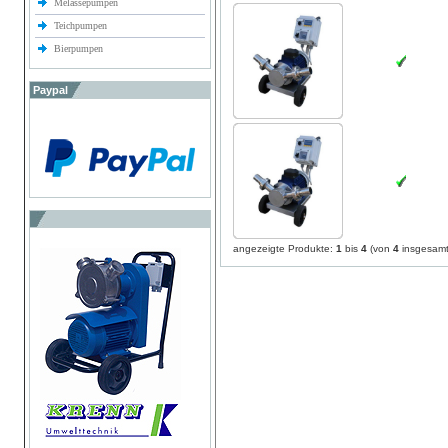
Melassepumpen
Teichpumpen
Bierpumpen
Paypal
angezeigte Produkte:
1
bis
4
(von
4
insgesamt