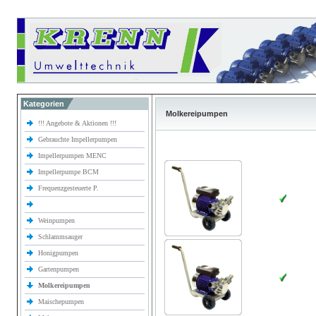
Kategorien
Molkereipumpen
!!! Angebote & Aktionen !!!
Gebrauchte Impellerpumpen
Impellerpumpen MENC
Impellerpumpe BCM
Frequenzgesteuerte P.
Weinpumpen
Schlammsauger
Honigpumpen
Gartenpumpen
Molkereipumpen
Maischepumpen