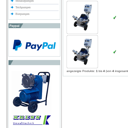
Melassepumpen
Teichpumpen
Bierpumpen
Paypal
angezeigte Produkte:
1
bis
4
(von
4
insgesamt