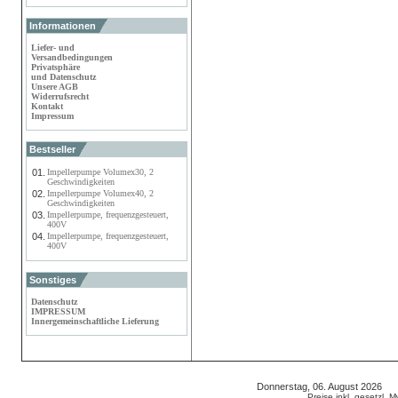
Informationen
Liefer- und
Versandbedingungen
Privatsphäre
und Datenschutz
Unsere AGB
Widerrufsrecht
Kontakt
Impressum
Bestseller
01.
Impellerpumpe Volumex30, 2
Geschwindigkeiten
02.
Impellerpumpe Volumex40, 2
Geschwindigkeiten
03.
Impellerpumpe, frequenzgesteuert,
400V
04.
Impellerpumpe, frequenzgesteuert,
400V
Sonstiges
Datenschutz
IMPRESSUM
Innergemeinschaftliche Lieferung
Donnerstag, 06. August 2026 8
Preise inkl. gesetzl. 