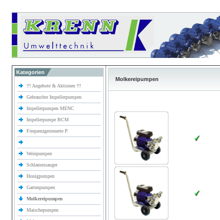
Kategorien
Molkereipumpen
!!! Angebote & Aktionen !!!
Gebrauchte Impellerpumpen
Impellerpumpen MENC
Impellerpumpe BCM
Frequenzgesteuerte P.
Weinpumpen
Schlammsauger
Honigpumpen
Gartenpumpen
Molkereipumpen
Maischepumpen