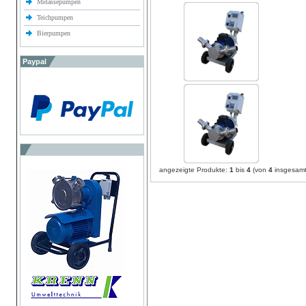
Melassepumpen
Teichpumpen
Bierpumpen
Paypal
angezeigte Produkte:
1
bis
4
(von
4
insgesamt