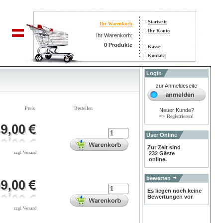
Startseite
Ihr Warenkorb
Ihr Konto
Ihr Warenkorb:
0 Produkte
Kasse
Kontakt
Login
zur Anmeldeseite
Preis
Bestellen
Neuer Kunde?
!
=> Registrieren
User Online
Zur Zeit sind
zzgl. Versand
232 Gäste
online.
bewerten
Es liegen noch keine
Bewertungen vor
zzgl. Versand