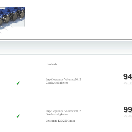
Produkte+
Impellerpumpe Volumex30, 2
Geschwindigkeiten
Impellerpumpe Volumex40, 2
Geschwindigkeiten
Leistung: 120/250 l/min