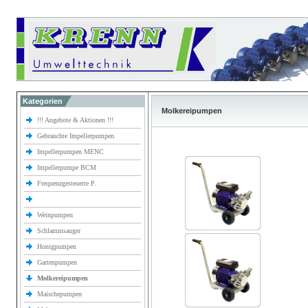
Kategorien
Molkereipumpen
!!! Angebote & Aktionen !!!
Gebrauchte Impellerpumpen
Impellerpumpen MENC
Impellerpumpe BCM
Frequenzgesteuerte P.
Weinpumpen
Schlammsauger
Honigpumpen
Gartenpumpen
Molkereipumpen
Maischepumpen