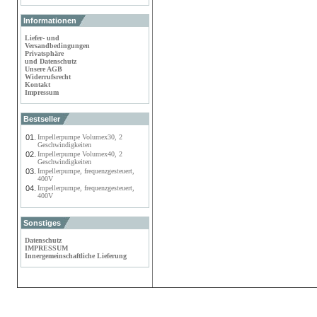
Informationen
Liefer- und
Versandbedingungen
Privatsphäre
und Datenschutz
Unsere AGB
Widerrufsrecht
Kontakt
Impressum
Bestseller
01.
Impellerpumpe Volumex30, 2
Geschwindigkeiten
02.
Impellerpumpe Volumex40, 2
Geschwindigkeiten
03.
Impellerpumpe, frequenzgesteuert,
400V
04.
Impellerpumpe, frequenzgesteuert,
400V
Sonstiges
Datenschutz
IMPRESSUM
Innergemeinschaftliche Lieferung