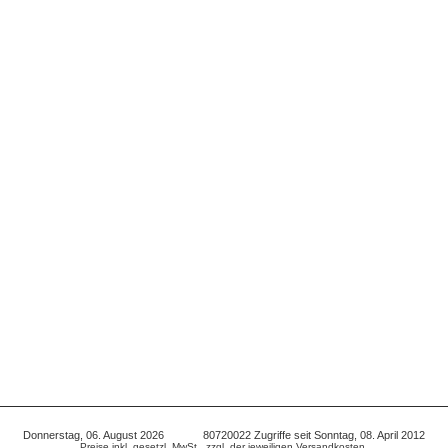
Donnerstag, 06. August 2026 80720022 Zugriffe seit Sonntag, 08. April 2012
Preise inkl. gesetzl. MwSt., zzgl. der jeweiligen Versandkosten.