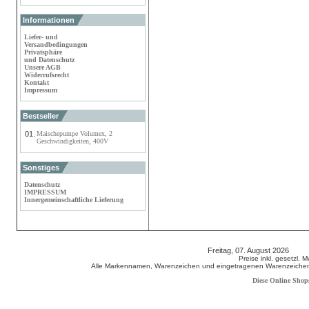
Informationen
Liefer- und
Versandbedingungen
Privatsphäre
und Datenschutz
Unsere AGB
Widerrufsrecht
Kontakt
Impressum
Bestseller
01.
Maischepumpe Volumex, 2
Geschwindigkeiten, 400V
Sonstiges
Datenschutz
IMPRESSUM
Innergemeinschaftliche Lieferung
Freitag, 07. August 2026 80
Preise inkl. gesetzl. 
Alle Markennamen, Warenzeichen und eingetragenen Warenzeichen s
Diese Online Shop