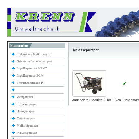
Kategorien
Melassepumpen
!!! Angebote & Aktionen !!!
Gebrauchte Impellerpumpen
Impellerpumpen MENC
Impellerpumpe BCM
Frequenzgesteuerte P.
Weinpumpen
angezeigte Produkte:
1
bis
1
(von
1
insgesamt
Schlammsauger
Honigpumpen
Gartenpumpen
Molkereipumpen
Maischepumpen