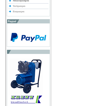
Melassepumpen
Teichpumpen
Bierpumpen
Paypal