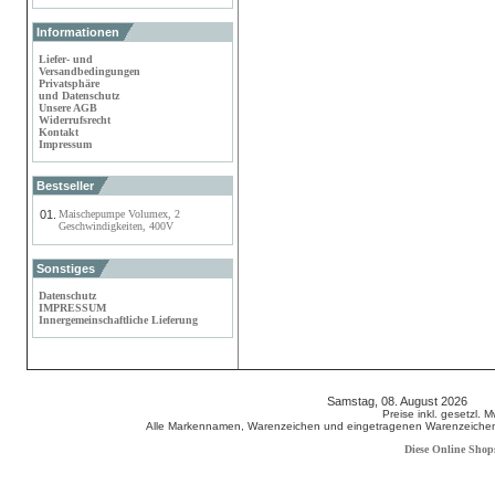
Informationen
Liefer- und
Versandbedingungen
Privatsphäre
und Datenschutz
Unsere AGB
Widerrufsrecht
Kontakt
Impressum
Bestseller
01.
Maischepumpe Volumex, 2
Geschwindigkeiten, 400V
Sonstiges
Datenschutz
IMPRESSUM
Innergemeinschaftliche Lieferung
Samstag, 08. August 2026 80
Preise inkl. gesetzl. 
Alle Markennamen, Warenzeichen und eingetragenen Warenzeichen s
Diese Online Shop