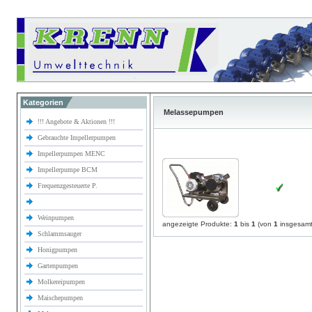
Kategorien
Melassepumpen
!!! Angebote & Aktionen !!!
Gebrauchte Impellerpumpen
Impellerpumpen MENC
Impellerpumpe BCM
Frequenzgesteuerte P.
Weinpumpen
angezeigte Produkte:
1
bis
1
(von
1
insgesamt
Schlammsauger
Honigpumpen
Gartenpumpen
Molkereipumpen
Maischepumpen