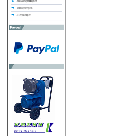
Melassepumpen
Teichpumpen
Bierpumpen
Paypal