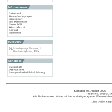
Informationen
Liefer- und
Versandbedingungen
Privatsphäre
und Datenschutz
Unsere AGB
Widerrufsrecht
Kontakt
Impressum
Bestseller
01.
Maischepumpe Volumex, 2
Geschwindigkeiten, 400V
Sonstiges
Datenschutz
IMPRESSUM
Innergemeinschaftliche Lieferung
Samstag, 08. August 2026 80
Preise inkl. gesetzl. 
Alle Markennamen, Warenzeichen und eingetragenen Warenzeichen s
Diese Online Shop