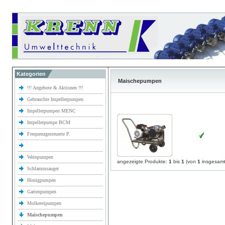
Kategorien
Maischepumpen
!!! Angebote & Aktionen !!!
Gebrauchte Impellerpumpen
Impellerpumpen MENC
Impellerpumpe BCM
Frequenzgesteuerte P.
Weinpumpen
angezeigte Produkte:
1
bis
1
(von
1
insgesamt
Schlammsauger
Honigpumpen
Gartenpumpen
Molkereipumpen
Maischepumpen