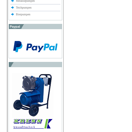
Melassepumpen
Teichpumpen
Bierpumpen
Paypal