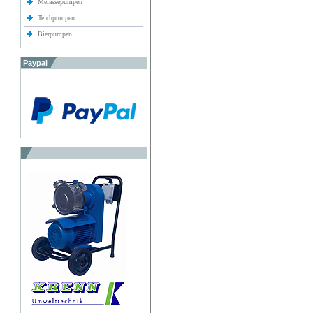
Melassepumpen
Teichpumpen
Bierpumpen
Paypal