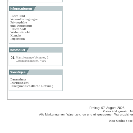
Informationen
Liefer- und
Versandbedingungen
Privatsphäre
und Datenschutz
Unsere AGB
Widerrufsrecht
Kontakt
Impressum
Bestseller
01.
Maischepumpe Volumex, 2
Geschwindigkeiten, 400V
Sonstiges
Datenschutz
IMPRESSUM
Innergemeinschaftliche Lieferung
Freitag, 07. August 2026 80
Preise inkl. gesetzl. 
Alle Markennamen, Warenzeichen und eingetragenen Warenzeichen s
Diese Online Shop