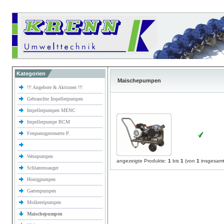
Kategorien
Maischepumpen
!!! Angebote & Aktionen !!!
Gebrauchte Impellerpumpen
Impellerpumpen MENC
Impellerpumpe BCM
Frequenzgesteuerte P.
Weinpumpen
angezeigte Produkte:
1
bis
1
(von
1
insgesamt
Schlammsauger
Honigpumpen
Gartenpumpen
Molkereipumpen
Maischepumpen