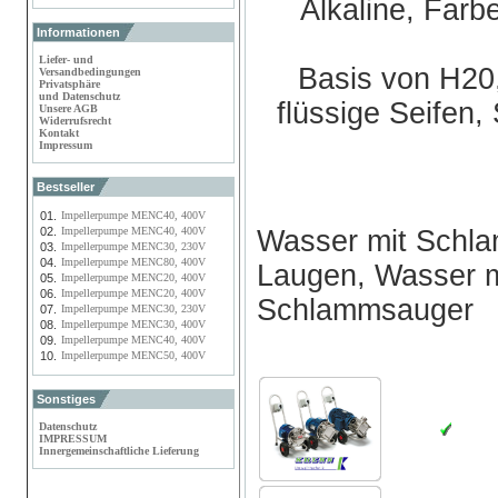
Alkaline, Farb
Informationen
Liefer- und
Basis von H20
Versandbedingungen
Privatsphäre
und Datenschutz
flüssige Seifen
Unsere AGB
Widerrufsrecht
Kontakt
Impressum
Bestseller
01.
Impellerpumpe MENC40, 400V
02.
Impellerpumpe MENC40, 400V
Wasser mit Schla
03.
Impellerpumpe MENC30, 230V
04.
Impellerpumpe MENC80, 400V
Laugen, Wasser m
05.
Impellerpumpe MENC20, 400V
06.
Impellerpumpe MENC20, 400V
Schlammsauger
07.
Impellerpumpe MENC30, 230V
08.
Impellerpumpe MENC30, 400V
09.
Impellerpumpe MENC40, 400V
10.
Impellerpumpe MENC50, 400V
Sonstiges
Datenschutz
IMPRESSUM
Innergemeinschaftliche Lieferung