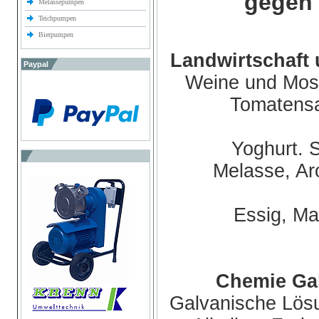
gegen 
Melassepumpen
Teichpumpen
Bierpumpen
Landwirtschaft 
Paypal
Weine und Most
Tomatensaf
Yoghurt. 
Melasse, Aro
Essig, Ma
Chemie Gal
Galvanische Lös