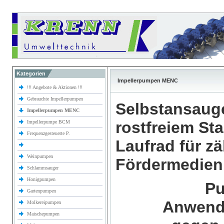
Kategorien
Impellerpumpen MENC
!!! Angebote & Aktionen !!!
Gebrauchte Impellerpumpen
Selbstansaug
Impellerpumpen MENC
rostfreiem Sta
Impellerpumpe BCM
Frequenzgesteuerte P.
Laufrad für z
Weinpumpen
Fördermedien
Schlammsauger
Honigpumpen
Pu
Gartenpumpen
Anwendu
Molkereipumpen
Maischepumpen