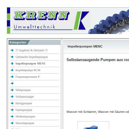
Kategorien
Impellerpumpen MENC
!!! Angebote & Aktionen !!!
Gebrauchte Impellerpumpen
Selbstansaugende Pumpen aus rost
Impellerpumpen MENC
Impellerpumpe BCM
Frequenzgesteuerte P.
Weinpumpen
Schlammsauger
Honigpumpen
Gartenpumpen
Wasser mit Schlamm, Wasser mit Säuren od
Molkereipumpen
Maischepumpen