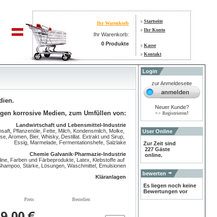
Startseite
Ihr Warenkorb
Ihr Konto
Ihr Warenkorb:
0 Produkte
Kasse
Kontakt
Login
zur Anmeldeseite
edien.
Neuer Kunde?
gen korrosive Medien, zum Umfüllen von:
!
=> Registrieren
Landwirtschaft und Lebensmittel-Industrie
aft, Pflanzenöle, Fette, Milch, Kondensmilch, Molke,
User Online
e, Aromen, Bier, Whisky, Destillat. Extrakt und Sirup,
Essig, Marmelade, Fermentationshefe, Salzlake
Zur Zeit sind
227 Gäste
Chemie Galvanik·Pharmazie-lndustrie
online.
ine, Farben und Färbeprodukte, Latex, Klebstoffe auf
, Shampoo, Stärke, Lösungen, Waschmittel, Emulsionen
bewerten
Kläranlagen
Es liegen noch keine
Bewertungen vor
Preis
Bestellen