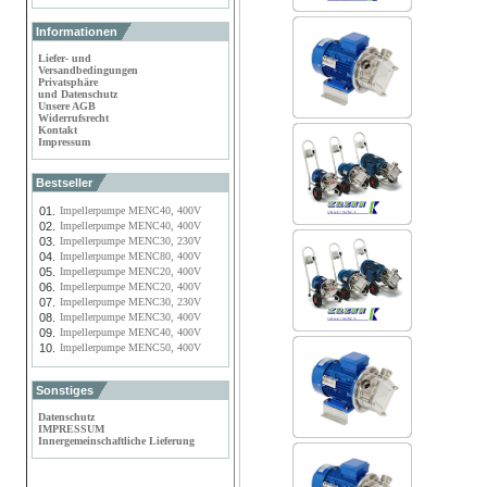
Informationen
Liefer- und
Versandbedingungen
Privatsphäre
und Datenschutz
Unsere AGB
Widerrufsrecht
Kontakt
Impressum
Bestseller
01.
Impellerpumpe MENC40, 400V
02.
Impellerpumpe MENC40, 400V
03.
Impellerpumpe MENC30, 230V
04.
Impellerpumpe MENC80, 400V
05.
Impellerpumpe MENC20, 400V
06.
Impellerpumpe MENC20, 400V
07.
Impellerpumpe MENC30, 230V
08.
Impellerpumpe MENC30, 400V
09.
Impellerpumpe MENC40, 400V
10.
Impellerpumpe MENC50, 400V
Sonstiges
Datenschutz
IMPRESSUM
Innergemeinschaftliche Lieferung