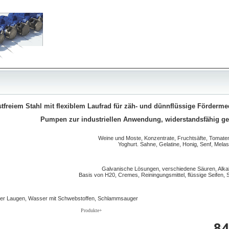
freiem Stahl mit flexiblem Laufrad für zäh- und dünnflüssige Förderm
Pumpen zur industriellen Anwendung, widerstandsfähig ge
Weine und Moste, Konzentrate, Fruchtsäfte, Tomatens
Yoghurt. Sahne, Gelatine, Honig, Senf, Melass
Galvanische Lösungen, verschiedene Säuren, Alkal
Basis von H20, Cremes, Reiningungsmittel, flüssige Seifen
er Laugen, Wasser mit Schwebstoffen, Schlammsauger
Produkte+