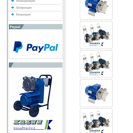
Melassepumpen
Teichpumpen
Bierpumpen
Paypal