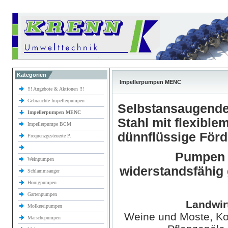
Kategorien
Impellerpumpen MENC
!!! Angebote & Aktionen !!!
Gebrauchte Impellerpumpen
Selbstansaugende
Impellerpumpen MENC
Stahl mit flexible
Impellerpumpe BCM
dünnflüssige För
Frequenzgesteuerte P.
Pumpen z
Weinpumpen
widerstandsfähig
Schlammsauger
Honigpumpen
Gartenpumpen
Landwir
Molkereipumpen
Weine und Moste, Kon
Maischepumpen