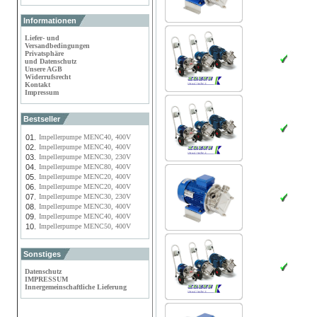
Informationen
Liefer- und
Versandbedingungen
Privatsphäre
und Datenschutz
Unsere AGB
Widerrufsrecht
Kontakt
Impressum
Bestseller
01.
Impellerpumpe MENC40, 400V
02.
Impellerpumpe MENC40, 400V
03.
Impellerpumpe MENC30, 230V
04.
Impellerpumpe MENC80, 400V
05.
Impellerpumpe MENC20, 400V
06.
Impellerpumpe MENC20, 400V
07.
Impellerpumpe MENC30, 230V
08.
Impellerpumpe MENC30, 400V
09.
Impellerpumpe MENC40, 400V
10.
Impellerpumpe MENC50, 400V
Sonstiges
Datenschutz
IMPRESSUM
Innergemeinschaftliche Lieferung