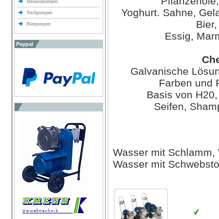
Pflanzenöle
Melassepumpen
Yoghurt. Sahne, Gela
Teichpumpen
Bier,
Bierpumpen
Essig, Mar
Paypal
Che
Galvanische Lösun
Farben und F
Basis von H20,
Seifen, Sham
Wasser mit Schlamm, 
Wasser mit Schwebsto