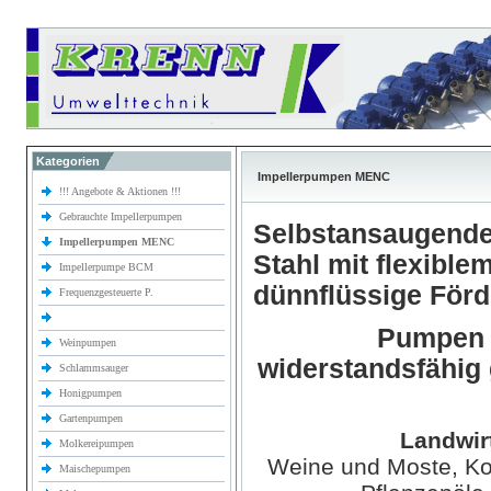
Kategorien
Impellerpumpen MENC
!!! Angebote & Aktionen !!!
Gebrauchte Impellerpumpen
Selbstansaugende
Impellerpumpen MENC
Stahl mit flexible
Impellerpumpe BCM
dünnflüssige För
Frequenzgesteuerte P.
Pumpen z
Weinpumpen
widerstandsfähig
Schlammsauger
Honigpumpen
Gartenpumpen
Landwir
Molkereipumpen
Weine und Moste, Kon
Maischepumpen