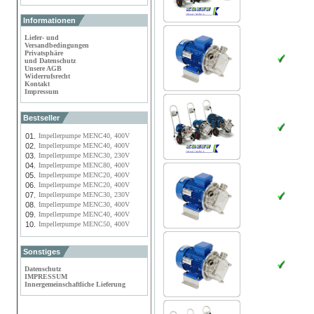
Informationen
Liefer- und
Versandbedingungen
Privatsphäre
und Datenschutz
Unsere AGB
Widerrufsrecht
Kontakt
Impressum
Bestseller
01.
Impellerpumpe MENC40, 400V
02.
Impellerpumpe MENC40, 400V
03.
Impellerpumpe MENC30, 230V
04.
Impellerpumpe MENC80, 400V
05.
Impellerpumpe MENC20, 400V
06.
Impellerpumpe MENC20, 400V
07.
Impellerpumpe MENC30, 230V
08.
Impellerpumpe MENC30, 400V
09.
Impellerpumpe MENC40, 400V
10.
Impellerpumpe MENC50, 400V
Sonstiges
Datenschutz
IMPRESSUM
Innergemeinschaftliche Lieferung