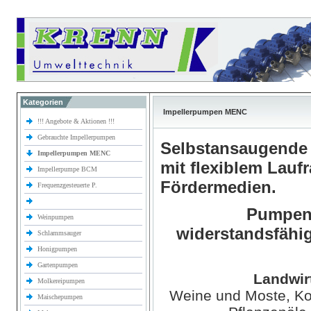
Kategorien
Impellerpumpen MENC
!!! Angebote & Aktionen !!!
Gebrauchte Impellerpumpen
Selbstansaugende 
Impellerpumpen MENC
mit flexiblem Lauf
Impellerpumpe BCM
Fördermedien.
Frequenzgesteuerte P.
Pumpen 
Weinpumpen
widerstandsfähi
Schlammsauger
Honigpumpen
Gartenpumpen
Landwir
Molkereipumpen
Weine und Moste, Kon
Maischepumpen