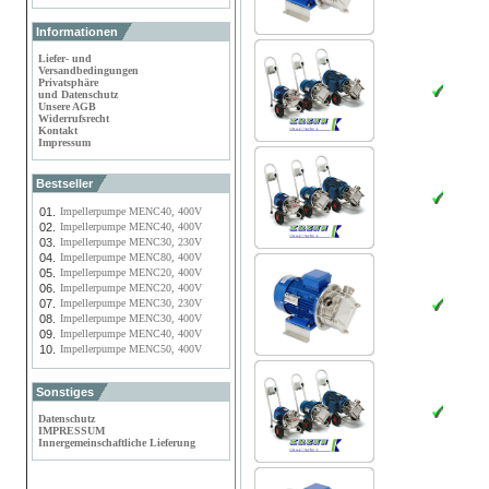
Informationen
Liefer- und
Versandbedingungen
Privatsphäre
und Datenschutz
Unsere AGB
Widerrufsrecht
Kontakt
Impressum
Bestseller
01.
Impellerpumpe MENC40, 400V
02.
Impellerpumpe MENC40, 400V
03.
Impellerpumpe MENC30, 230V
04.
Impellerpumpe MENC80, 400V
05.
Impellerpumpe MENC20, 400V
06.
Impellerpumpe MENC20, 400V
07.
Impellerpumpe MENC30, 230V
08.
Impellerpumpe MENC30, 400V
09.
Impellerpumpe MENC40, 400V
10.
Impellerpumpe MENC50, 400V
Sonstiges
Datenschutz
IMPRESSUM
Innergemeinschaftliche Lieferung