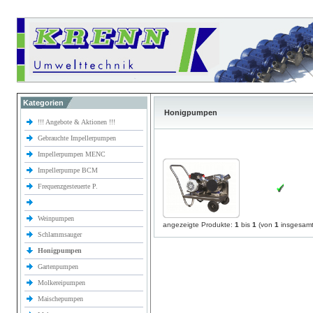
Kategorien
Honigpumpen
!!! Angebote & Aktionen !!!
Gebrauchte Impellerpumpen
Impellerpumpen MENC
Impellerpumpe BCM
Frequenzgesteuerte P.
Weinpumpen
angezeigte Produkte:
1
bis
1
(von
1
insgesamt
Schlammsauger
Honigpumpen
Gartenpumpen
Molkereipumpen
Maischepumpen