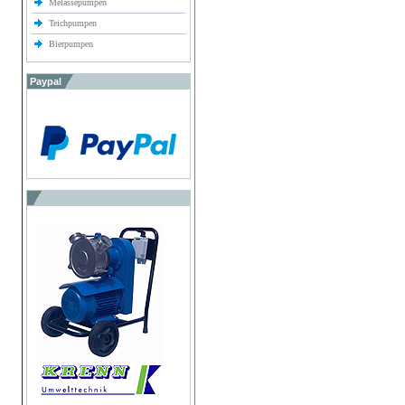
Melassepumpen
Teichpumpen
Bierpumpen
Paypal