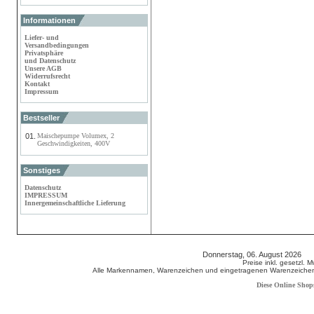
Informationen
Liefer- und
Versandbedingungen
Privatsphäre
und Datenschutz
Unsere AGB
Widerrufsrecht
Kontakt
Impressum
Bestseller
01.
Maischepumpe Volumex, 2
Geschwindigkeiten, 400V
Sonstiges
Datenschutz
IMPRESSUM
Innergemeinschaftliche Lieferung
Donnerstag, 06. August 2026 8
Preise inkl. gesetzl. 
Alle Markennamen, Warenzeichen und eingetragenen Warenzeichen s
Diese Online Shop