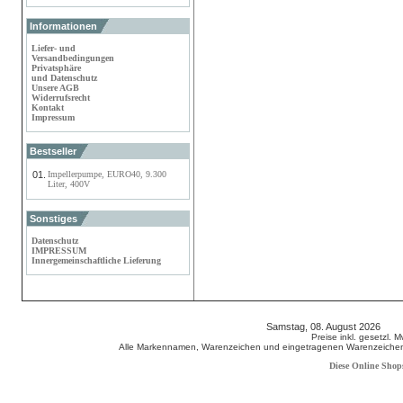
Informationen
Liefer- und
Versandbedingungen
Privatsphäre
und Datenschutz
Unsere AGB
Widerrufsrecht
Kontakt
Impressum
Bestseller
01.
Impellerpumpe, EURO40, 9.300
Liter, 400V
Sonstiges
Datenschutz
IMPRESSUM
Innergemeinschaftliche Lieferung
Samstag, 08. August 2026 80
Preise inkl. gesetzl. 
Alle Markennamen, Warenzeichen und eingetragenen Warenzeichen s
Diese Online Shop