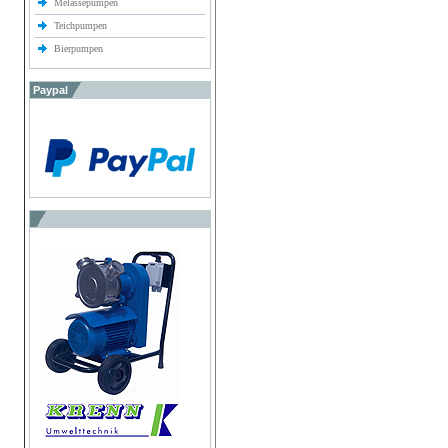
Melassepumpen
Teichpumpen
Bierpumpen
Paypal