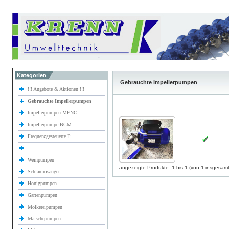
Kategorien
Gebrauchte Impellerpumpen
!!! Angebote & Aktionen !!!
Gebrauchte Impellerpumpen
Impellerpumpen MENC
Impellerpumpe BCM
Frequenzgesteuerte P.
Weinpumpen
angezeigte Produkte:
1
bis
1
(von
1
insgesamt
Schlammsauger
Honigpumpen
Gartenpumpen
Molkereipumpen
Maischepumpen