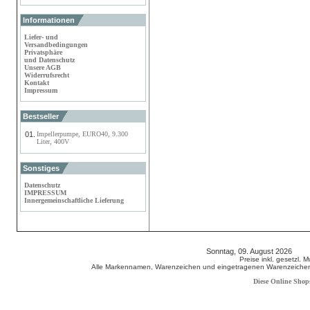
Informationen
Liefer- und
Versandbedingungen
Privatsphäre
und Datenschutz
Unsere AGB
Widerrufsrecht
Kontakt
Impressum
Bestseller
01.
Impellerpumpe, EURO40, 9.300
Liter, 400V
Sonstiges
Datenschutz
IMPRESSUM
Innergemeinschaftliche Lieferung
Sonntag, 09. August 2026 80
Preise inkl. gesetzl. 
Alle Markennamen, Warenzeichen und eingetragenen Warenzeichen s
Diese Online Shop