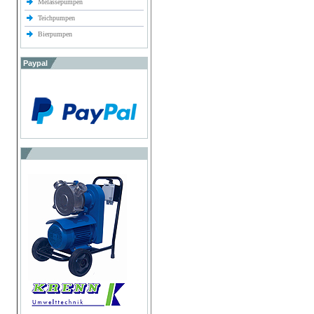
Melassepumpen
Teichpumpen
Bierpumpen
Paypal