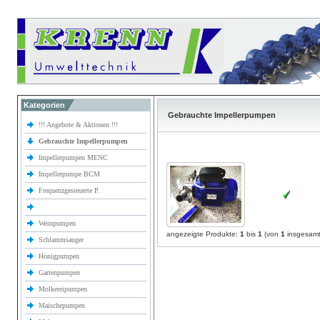
Kategorien
Gebrauchte Impellerpumpen
!!! Angebote & Aktionen !!!
Gebrauchte Impellerpumpen
Impellerpumpen MENC
Impellerpumpe BCM
Frequenzgesteuerte P.
Weinpumpen
angezeigte Produkte:
1
bis
1
(von
1
insgesamt
Schlammsauger
Honigpumpen
Gartenpumpen
Molkereipumpen
Maischepumpen