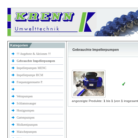
Kategorien
Gebrauchte Impellerpumpen
!!! Angebote & Aktionen !!!
Gebrauchte Impellerpumpen
Impellerpumpen MENC
Impellerpumpe BCM
Frequenzgesteuerte P.
Weinpumpen
angezeigte Produkte:
1
bis
1
(von
1
insgesamt
Schlammsauger
Honigpumpen
Gartenpumpen
Molkereipumpen
Maischepumpen