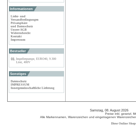
Informationen
Liefer- und
Versandbedingungen
Privatsphäre
und Datenschutz
Unsere AGB
Widerrufsrecht
Kontakt
Impressum
Bestseller
01.
Impellerpumpe, EURO40, 9.300
Liter, 400V
Sonstiges
Datenschutz
IMPRESSUM
Innergemeinschaftliche Lieferung
Samstag, 08. August 2026 80
Preise inkl. gesetzl. 
Alle Markennamen, Warenzeichen und eingetragenen Warenzeichen s
Diese Online Shop