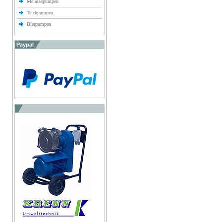
Melassepumpen
Teichpumpen
Bierpumpen
Paypal