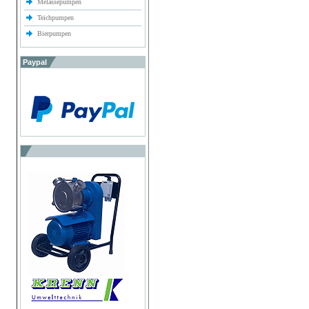
Melassepumpen
Teichpumpen
Bierpumpen
Paypal