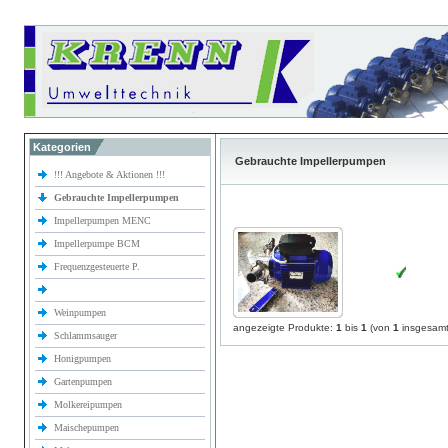
Kategorien
Gebrauchte Impellerpumpen
!!! Angebote & Aktionen !!!
Gebrauchte Impellerpumpen
Impellerpumpen MENC
Impellerpumpe BCM
Frequenzgesteuerte P.
Weinpumpen
angezeigte Produkte:
1
bis
1
(von
1
insgesamt
Schlammsauger
Honigpumpen
Gartenpumpen
Molkereipumpen
Maischepumpen