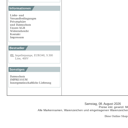
Informationen
Liefer- und
Versandbedingungen
Privatsphäre
und Datenschutz
Unsere AGB
Widerrufsrecht
Kontakt
Impressum
Bestseller
01.
Impellerpumpe, EURO40, 9.300
Liter, 400V
Sonstiges
Datenschutz
IMPRESSUM
Innergemeinschaftliche Lieferung
Samstag, 08. August 2026 80
Preise inkl. gesetzl. 
Alle Markennamen, Warenzeichen und eingetragenen Warenzeichen s
Diese Online Shop