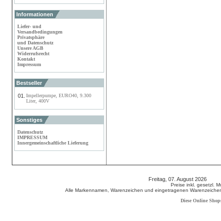
Informationen
Liefer- und
Versandbedingungen
Privatsphäre
und Datenschutz
Unsere AGB
Widerrufsrecht
Kontakt
Impressum
Bestseller
01.
Impellerpumpe, EURO40, 9.300
Liter, 400V
Sonstiges
Datenschutz
IMPRESSUM
Innergemeinschaftliche Lieferung
Freitag, 07. August 2026 80
Preise inkl. gesetzl. 
Alle Markennamen, Warenzeichen und eingetragenen Warenzeichen s
Diese Online Shop