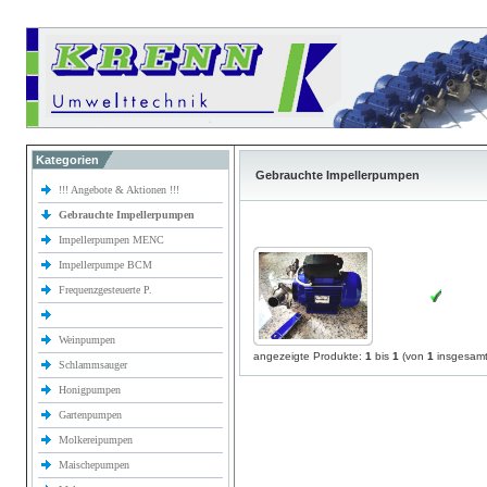
Kategorien
Gebrauchte Impellerpumpen
!!! Angebote & Aktionen !!!
Gebrauchte Impellerpumpen
Impellerpumpen MENC
Impellerpumpe BCM
Frequenzgesteuerte P.
Weinpumpen
angezeigte Produkte:
1
bis
1
(von
1
insgesamt
Schlammsauger
Honigpumpen
Gartenpumpen
Molkereipumpen
Maischepumpen