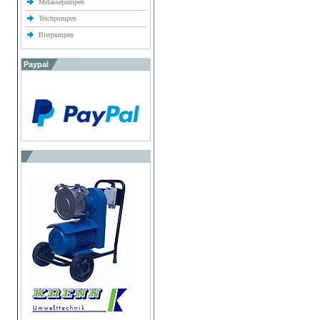
Melassepumpen
Teichpumpen
Bierpumpen
Paypal