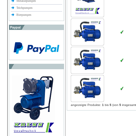
Melassepumpen
Teichpumpen
Bierpumpen
Paypal
angezeigte Produkte:
1
bis
5
(von
5
insgesamt