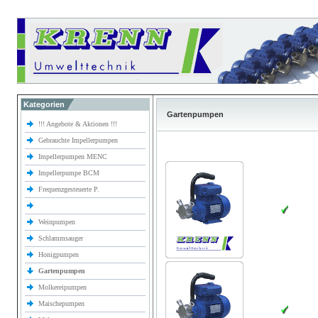
Kategorien
Gartenpumpen
!!! Angebote & Aktionen !!!
Gebrauchte Impellerpumpen
Impellerpumpen MENC
Impellerpumpe BCM
Frequenzgesteuerte P.
Weinpumpen
Schlammsauger
Honigpumpen
Gartenpumpen
Molkereipumpen
Maischepumpen