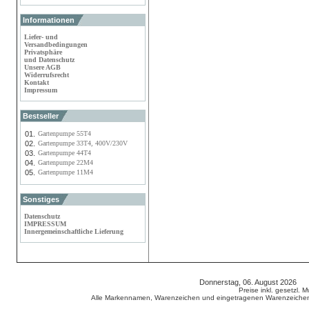
Informationen
Liefer- und
Versandbedingungen
Privatsphäre
und Datenschutz
Unsere AGB
Widerrufsrecht
Kontakt
Impressum
Bestseller
01.
Gartenpumpe 55T4
02.
Gartenpumpe 33T4, 400V/230V
03.
Gartenpumpe 44T4
04.
Gartenpumpe 22M4
05.
Gartenpumpe 11M4
Sonstiges
Datenschutz
IMPRESSUM
Innergemeinschaftliche Lieferung
Donnerstag, 06. August 2026 8
Preise inkl. gesetzl. 
Alle Markennamen, Warenzeichen und eingetragenen Warenzeichen s