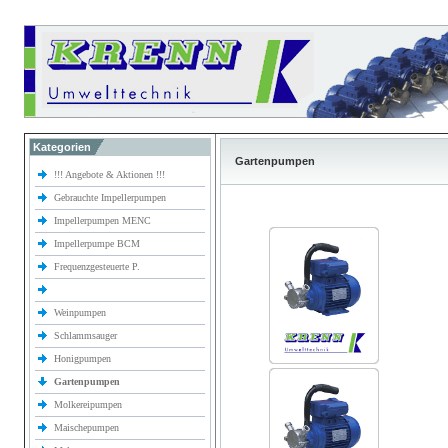
Kategorien
Gartenpumpen
!!! Angebote & Aktionen !!!
Gebrauchte Impellerpumpen
Impellerpumpen MENC
Impellerpumpe BCM
Frequenzgesteuerte P.
Weinpumpen
Schlammsauger
Honigpumpen
Gartenpumpen
Molkereipumpen
Maischepumpen