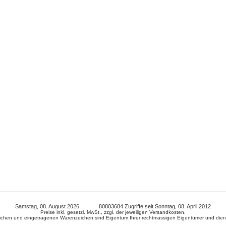
Samstag, 08. August 2026 80803684 Zugriffe seit Sonntag, 08. April 2012
Preise inkl. gesetzl. MwSt., zzgl. der jeweiligen Versandkosten.
chen und eingetragenen Warenzeichen sind Eigentum Ihrer rechtmässigen Eigentümer und diene