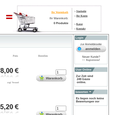
Startseite
Ihr Warenkorb
Ihr Konto
Ihr Warenkorb:
0 Produkte
Kasse
Kontakt
Login
zur Anmeldeseite
Preis
Bestellen
Neuer Kunde?
!
=> Registrieren
User Online
Zur Zeit sind
249 Gäste
online.
zzgl. Versand
bewerten
Es liegen noch keine
Bewertungen vor