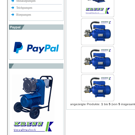
Melassepumpen
Teichpumpen
Bierpumpen
Paypal
angezeigte Produkte:
1
bis
5
(von
5
insgesamt