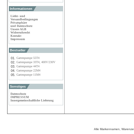
Informationen
Liefer- und
Versandbedingungen
Privatsphäre
und Datenschutz
Unsere AGB
Widerrufsrecht
Kontakt
Impressum
Bestseller
01.
Gartenpumpe 55T4
02.
Gartenpumpe 33T4, 400V/230V
03.
Gartenpumpe 44T4
04.
Gartenpumpe 22M4
05.
Gartenpumpe 11M4
Sonstiges
Datenschutz
IMPRESSUM
Innergemeinschaftliche Lieferung
Alle Markennamen, Warenzei