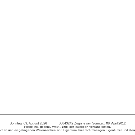
Sonntag, 09. August 2026 80843242 Zugriffe seit Sonntag, 08. April 2012
Preise inkl. gesetzl. MwSt., zzgl. der jeweiligen Versandkosten.
chen und eingetragenen Warenzeichen sind Eigentum Ihrer rechtmässigen Eigentümer und diene