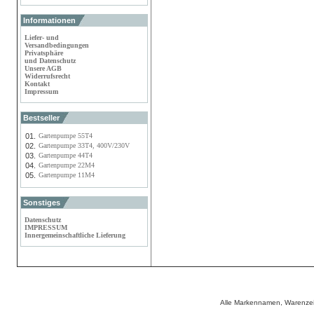
Informationen
Liefer- und
Versandbedingungen
Privatsphäre
und Datenschutz
Unsere AGB
Widerrufsrecht
Kontakt
Impressum
Bestseller
01.
Gartenpumpe 55T4
02.
Gartenpumpe 33T4, 400V/230V
03.
Gartenpumpe 44T4
04.
Gartenpumpe 22M4
05.
Gartenpumpe 11M4
Sonstiges
Datenschutz
IMPRESSUM
Innergemeinschaftliche Lieferung
Alle Markennamen, Warenzei