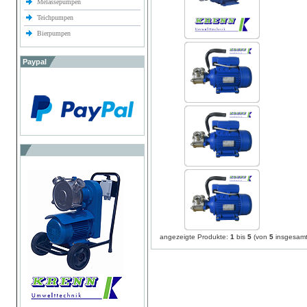
Melassepumpen
Teichpumpen
Bierpumpen
Paypal
angezeigte Produkte:
1
bis
5
(von
5
insgesamt