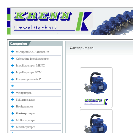
Kategorien
Gartenpumpen
!!! Angebote & Aktionen !!!
Gebrauchte Impellerpumpen
Impellerpumpen MENC
Impellerpumpe BCM
Frequenzgesteuerte P.
Weinpumpen
Schlammsauger
Honigpumpen
Gartenpumpen
Molkereipumpen
Maischepumpen