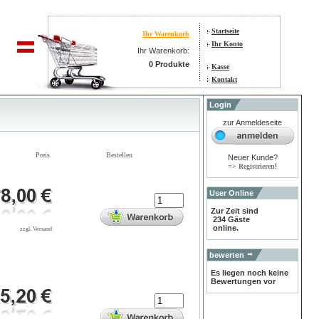
Startseite
Ihr Warenkorb
Ihr Konto
Ihr Warenkorb:
0 Produkte
Kasse
Kontakt
Login
zur Anmeldeseite
Preis
Bestellen
Neuer Kunde?
!
=> Registrieren
User Online
Zur Zeit sind
234 Gäste
online.
zzgl. Versand
bewerten
Es liegen noch keine
Bewertungen vor