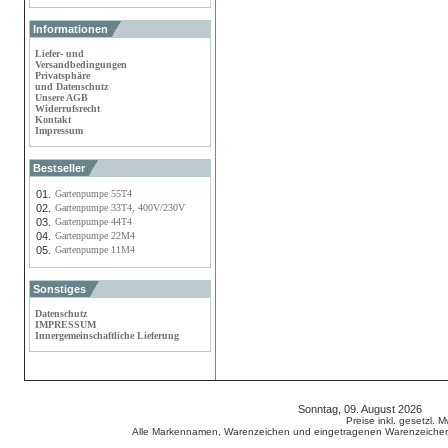
Informationen
Liefer- und
Versandbedingungen
Privatsphäre
und Datenschutz
Unsere AGB
Widerrufsrecht
Kontakt
Impressum
Bestseller
01.
Gartenpumpe 55T4
02.
Gartenpumpe 33T4, 400V/230V
03.
Gartenpumpe 44T4
04.
Gartenpumpe 22M4
05.
Gartenpumpe 11M4
Sonstiges
Datenschutz
IMPRESSUM
Innergemeinschaftliche Lieferung
Sonntag, 09. August 2026 80
Preise inkl. gesetzl. 
Alle Markennamen, Warenzeichen und eingetragenen Warenzeichen s