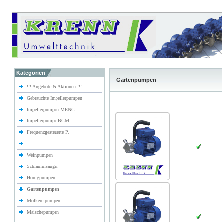
Kategorien
Gartenpumpen
!!! Angebote & Aktionen !!!
Gebrauchte Impellerpumpen
Impellerpumpen MENC
Impellerpumpe BCM
Frequenzgesteuerte P.
Weinpumpen
Schlammsauger
Honigpumpen
Gartenpumpen
Molkereipumpen
Maischepumpen