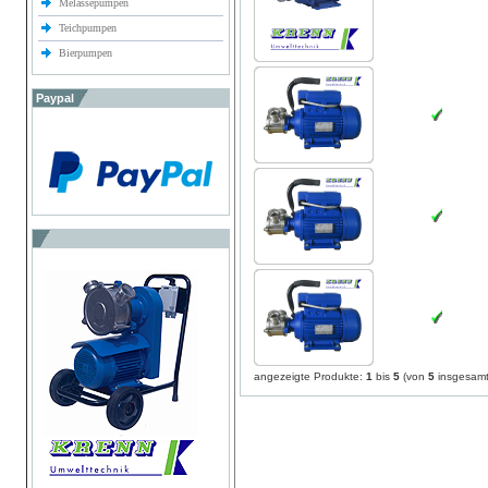
Melassepumpen
Teichpumpen
Bierpumpen
Paypal
angezeigte Produkte:
1
bis
5
(von
5
insgesamt