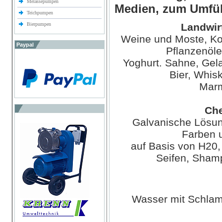
Melassepumpen
Medien, zum Umfül
Teichpumpen
Bierpumpen
Landwir
Weine und Moste, Kon
Paypal
Pflanzenöle
Yoghurt. Sahne, Gela
Bier, Whisk
Marm
Che
Galvanische Lösun
Farben u
auf Basis von H20,
Seifen, Sham
Wasser mit Schlam