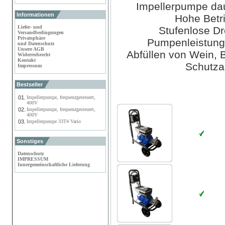
Impellerpumpe dau
Informationen
Hohe Betri
Liefer- und
Stufenlose Dr
Versandbedingungen
Privatsphäre
Pumpenleistung (
und Datenschutz
Unsere AGB
Abfüllen von Wein, 
Widerrufsrecht
Kontakt
Schutzar
Impressum
Bestseller
01.
Impellerpumpe, frequenzgesteuert,
400V
02.
Impellerpumpe, frequenzgesteuert,
400V
03.
Impellerpumpe 33T4 Vario
Sonstiges
Datenschutz
IMPRESSUM
Innergemeinschaftliche Lieferung