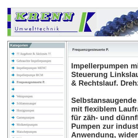
Kategorien
Frequenzgesteuerte P.
!!! Angebote & Aktionen !!!
Gebrauchte Impellerpumpen
Impellerpumpen mit
Impellerpumpen MENC
Steuerung Linksla
Impellerpumpe BCM
& Rechtslauf. Dreh
Frequenzgesteuerte P.
Weinpumpen
Selbstansaugende 
Schlammsauger
mit flexiblem Lauf
Honigpumpen
für zäh- und dünn
Gartenpumpen
Pumpen zur industr
Molkereipumpen
Maischepumpen
Anwendung, widers