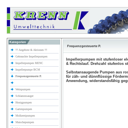
Kategorien
Frequenzgesteuerte P.
!!! Angebote & Aktionen !!!
Gebrauchte Impellerpumpen
Impellerpumpen mit stufenloser el
Impellerpumpen MENC
& Rechtslauf. Drehzahl stufenlos s
Impellerpumpe BCM
Selbstansaugende Pumpen aus rost
für zäh- und dünnflüssige Förder
Frequenzgesteuerte P.
Anwendung, widerstandsfähig gege
Weinpumpen
Schlammsauger
Honigpumpen
Gartenpumpen
Molkereipumpen
Maischepumpen