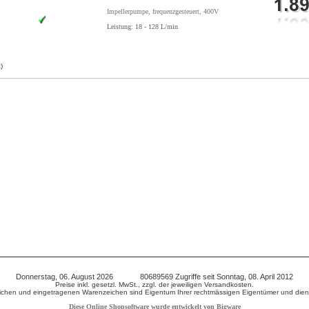
Impellerpumpe, frequenzgesteuert, 400V
Leistung: 18 - 128 L/min
)
Donnerstag, 06. August 2026 80689569 Zugriffe seit Sonntag, 08. April 2012
Preise inkl. gesetzl. MwSt., zzgl. der jeweiligen Versandkosten.
chen und eingetragenen Warenzeichen sind Eigentum Ihrer rechtmässigen Eigentümer und diene
Diese Online Shopsoftware wurde entwickelt von Bigware