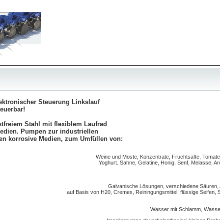
ektronischer Steuerung Linkslauf
teuerbar!
freiem Stahl mit flexiblem Laufrad
medien.
Pumpen zur industriellen
n korrosive Medien, zum Umfüllen von:
Weine und Moste, Konzentrate, Fruchtsäfte, Tomaten
Yoghurt. Sahne, Gelatine, Honig, Senf, Melasse, Aro
Galvanische Lösungen, verschiedene Säuren, A
auf Basis von H20, Cremes, Reiningungsmittel, flüssige Seifen
Wasser mit Schlamm, Wasser