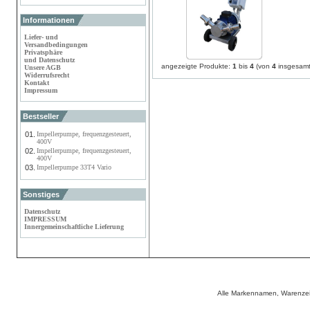
Informationen
Liefer- und
Versandbedingungen
Privatsphäre
und Datenschutz
angezeigte Produkte:
1
bis
4
(von
4
insgesamt
Unsere AGB
Widerrufsrecht
Kontakt
Impressum
Bestseller
01.
Impellerpumpe, frequenzgesteuert,
400V
02.
Impellerpumpe, frequenzgesteuert,
400V
03.
Impellerpumpe 33T4 Vario
Sonstiges
Datenschutz
IMPRESSUM
Innergemeinschaftliche Lieferung
Alle Markennamen, Warenzei