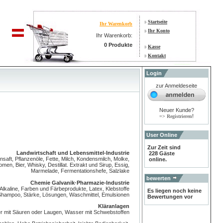
Startseite
Ihr Warenkorb
Ihr Konto
Ihr Warenkorb:
0 Produkte
Kasse
Kontakt
Login
zur Anmeldeseite
Neuer Kunde?
!
=> Registrieren
User Online
Zur Zeit sind
Landwirtschaft und Lebensmittel-Industrie
228 Gäste
saft, Pflanzenöle, Fette, Milch, Kondensmilch, Molke,
online.
men, Bier, Whisky, Destillat. Extrakt und Sirup, Essig,
Marmelade, Fermentationshefe, Salzlake
bewerten
Chemie Galvanik·Pharmazie-lndustrie
lkaline, Farben und Färbeprodukte, Latex, Klebstoffe
Es liegen noch keine
, Shampoo, Stärke, Lösungen, Waschmittel, Emulsionen
Bewertungen vor
Kläranlagen
 mit Säuren oder Laugen, Wasser mit Schwebstoffen