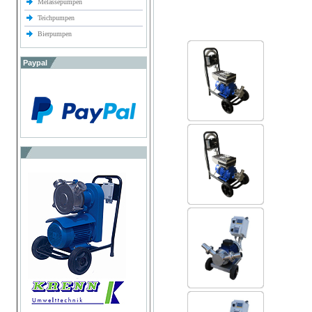
Melassepumpen
Teichpumpen
Bierpumpen
Paypal