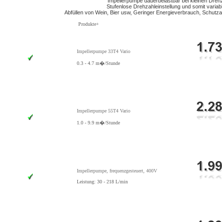
Impellerpumpe dauerbelastbar bei kleinen Drehza
Stufenlose Drehzahleinstellung und somit variabl
Abfüllen von Wein, Bier usw, Geringer Energieverbrauch, Schutzar
Produkte+
Impellerpumpe 33T4 Vario
0.3 - 4.7 m�/Stunde
Impellerpumpe 55T4 Vario
1.0 - 9.9 m�/Stunde
Impellerpumpe, frequenzgesteuert, 400V
Leistung: 30 - 218 L/min