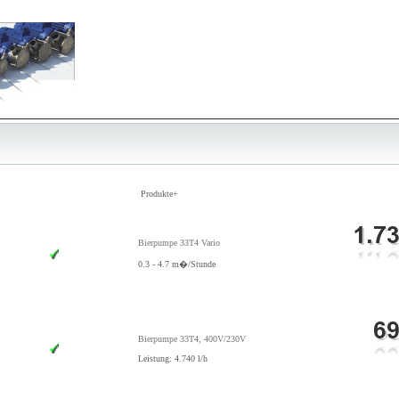
Produkte+
Bierpumpe 33T4 Vario
0.3 - 4.7 m�/Stunde
Bierpumpe 33T4, 400V/230V
Leistung: 4.740 l/h