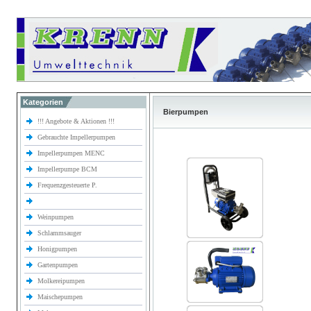
Kategorien
Bierpumpen
!!! Angebote & Aktionen !!!
Gebrauchte Impellerpumpen
Impellerpumpen MENC
Impellerpumpe BCM
Frequenzgesteuerte P.
Weinpumpen
Schlammsauger
Honigpumpen
Gartenpumpen
Molkereipumpen
Maischepumpen