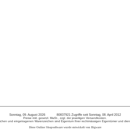
Sonntag, 09. August 2026 80837921 Zugriffe seit Sonntag, 08. April 2012
Preise inkl. gesetzl. MwSt., zzgl. der jeweiligen Versandkosten.
chen und eingetragenen Warenzeichen sind Eigentum Ihrer rechtmässigen Eigentümer und diene
Diese Online Shopsoftware wurde entwickelt von Bigware