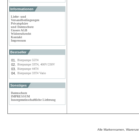
Informationen
Liefer- und
Versandbedingungen
Privatsphäre
und Datenschutz
Unsere AGB
Widerrufsrecht
Kontakt
Impressum
Bestseller
01.
Bierpumpe 55T4
02.
Bierpumpe 33T4, 400V/230V
03.
Bierpumpe 44T4
04.
Bierpumpe 33T4 Vario
Sonstiges
Datenschutz
IMPRESSUM
Innergemeinschaftliche Lieferung
Alle Markennamen, Warenzei