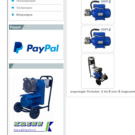
Melassepumpen
Teichpumpen
Bierpumpen
Paypal
angezeigte Produkte:
1
bis
5
(von
5
insgesamt