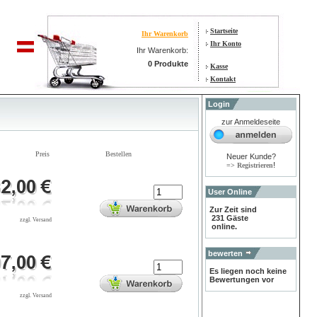
Startseite
Ihr Warenkorb
Ihr Konto
Ihr Warenkorb:
0 Produkte
Kasse
Kontakt
Login
zur Anmeldeseite
Preis
Bestellen
Neuer Kunde?
!
=> Registrieren
User Online
Zur Zeit sind
231 Gäste
zzgl. Versand
online.
bewerten
Es liegen noch keine
Bewertungen vor
zzgl. Versand