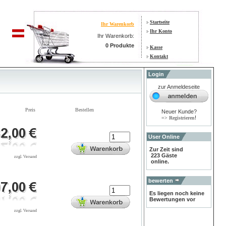
Startseite
Ihr Warenkorb
Ihr Konto
Ihr Warenkorb:
0 Produkte
Kasse
Kontakt
Login
zur Anmeldeseite
Preis
Bestellen
Neuer Kunde?
!
=> Registrieren
User Online
Zur Zeit sind
223 Gäste
zzgl. Versand
online.
bewerten
Es liegen noch keine
Bewertungen vor
zzgl. Versand