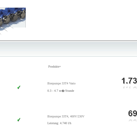
Produkte+
Bierpumpe 33T4 Vario
0.3 - 4.7 m�/Stunde
Bierpumpe 33T4, 400V/230V
Leistung: 4.740 l/h