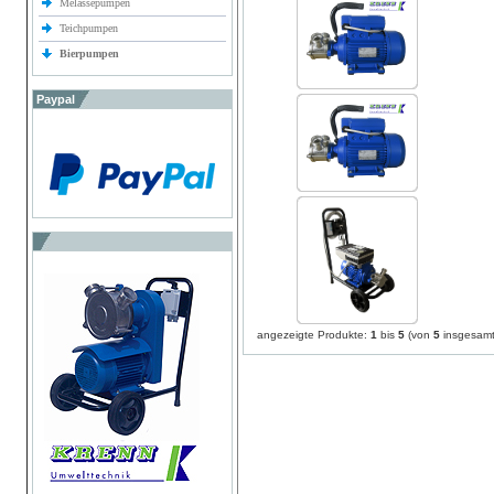
Melassepumpen
Teichpumpen
Bierpumpen
Paypal
angezeigte Produkte:
1
bis
5
(von
5
insgesamt