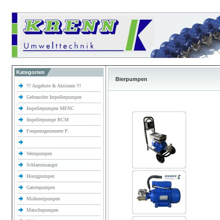
Kategorien
Bierpumpen
!!! Angebote & Aktionen !!!
Gebrauchte Impellerpumpen
Impellerpumpen MENC
Impellerpumpe BCM
Frequenzgesteuerte P.
Weinpumpen
Schlammsauger
Honigpumpen
Gartenpumpen
Molkereipumpen
Maischepumpen