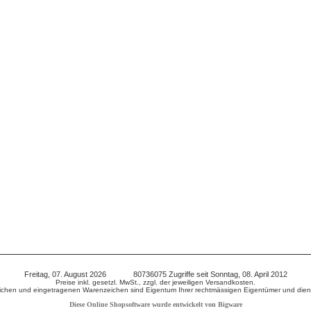
Freitag, 07. August 2026 80736075 Zugriffe seit Sonntag, 08. April 2012
Preise inkl. gesetzl. MwSt., zzgl. der jeweiligen Versandkosten.
chen und eingetragenen Warenzeichen sind Eigentum Ihrer rechtmässigen Eigentümer und diene
Diese Online Shopsoftware wurde entwickelt von Bigware