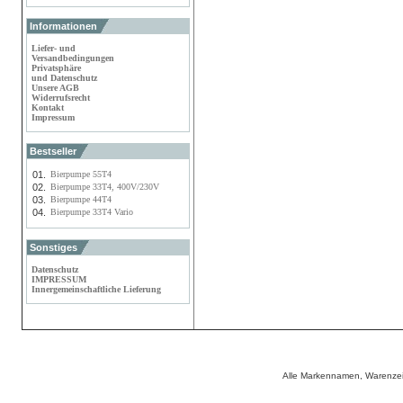
Informationen
Liefer- und
Versandbedingungen
Privatsphäre
und Datenschutz
Unsere AGB
Widerrufsrecht
Kontakt
Impressum
Bestseller
01.
Bierpumpe 55T4
02.
Bierpumpe 33T4, 400V/230V
03.
Bierpumpe 44T4
04.
Bierpumpe 33T4 Vario
Sonstiges
Datenschutz
IMPRESSUM
Innergemeinschaftliche Lieferung
Alle Markennamen, Warenzei