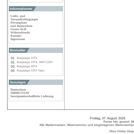
Informationen
Liefer- und
Versandbedingungen
Privatsphäre
und Datenschutz
Unsere AGB
Widerrufsrecht
Kontakt
Impressum
Bestseller
01.
Bierpumpe 55T4
02.
Bierpumpe 33T4, 400V/230V
03.
Bierpumpe 44T4
04.
Bierpumpe 33T4 Vario
Sonstiges
Datenschutz
IMPRESSUM
Innergemeinschaftliche Lieferung
Freitag, 07. August 2026 80
Preise inkl. gesetzl. 
Alle Markennamen, Warenzeichen und eingetragenen Warenzeichen s
Diese Online Shop