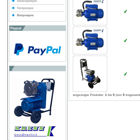
Melassepumpen
Teichpumpen
Bierpumpen
Paypal
angezeigte Produkte:
1
bis
5
(von
5
insgesamt