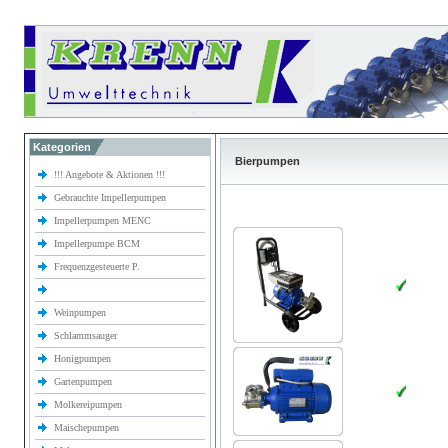
Kategorien
Bierpumpen
!!! Angebote & Aktionen !!!
Gebrauchte Impellerpumpen
Impellerpumpen MENC
Impellerpumpe BCM
Frequenzgesteuerte P.
Weinpumpen
Schlammsauger
Honigpumpen
Gartenpumpen
Molkereipumpen
Maischepumpen