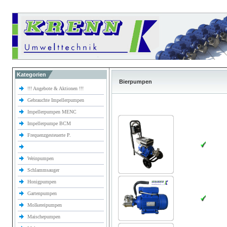
Kategorien
Bierpumpen
!!! Angebote & Aktionen !!!
Gebrauchte Impellerpumpen
Impellerpumpen MENC
Impellerpumpe BCM
Frequenzgesteuerte P.
Weinpumpen
Schlammsauger
Honigpumpen
Gartenpumpen
Molkereipumpen
Maischepumpen