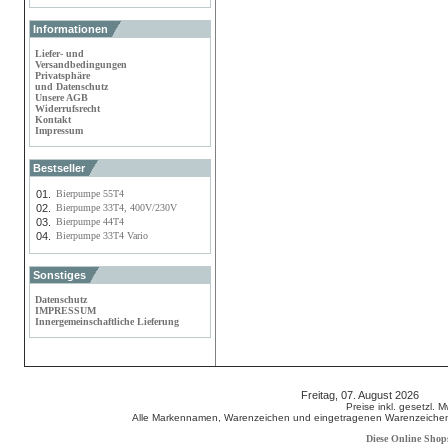
Informationen
Liefer- und
Versandbedingungen
Privatsphäre
und Datenschutz
Unsere AGB
Widerrufsrecht
Kontakt
Impressum
Bestseller
01.
Bierpumpe 55T4
02.
Bierpumpe 33T4, 400V/230V
03.
Bierpumpe 44T4
04.
Bierpumpe 33T4 Vario
Sonstiges
Datenschutz
IMPRESSUM
Innergemeinschaftliche Lieferung
Freitag, 07. August 2026 80
Preise inkl. gesetzl. 
Alle Markennamen, Warenzeichen und eingetragenen Warenzeichen s
Diese Online Shop