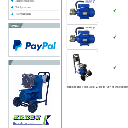
Melassepumpen
Teichpumpen
Bierpumpen
Paypal
angezeigte Produkte:
1
bis
5
(von
5
insgesamt