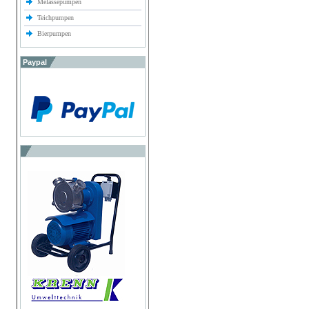
Melassepumpen
Teichpumpen
Bierpumpen
Paypal