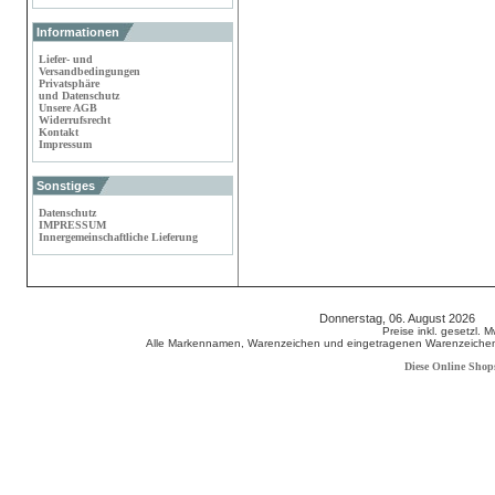
Informationen
Liefer- und
Versandbedingungen
Privatsphäre
und Datenschutz
Unsere AGB
Widerrufsrecht
Kontakt
Impressum
Sonstiges
Datenschutz
IMPRESSUM
Innergemeinschaftliche Lieferung
Donnerstag, 06. August 2026 8
Preise inkl. gesetzl. 
Alle Markennamen, Warenzeichen und eingetragenen Warenzeichen s
Diese Online Shop