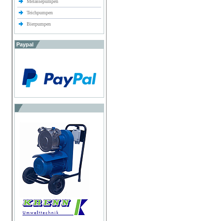
Melassepumpen
Teichpumpen
Bierpumpen
Paypal