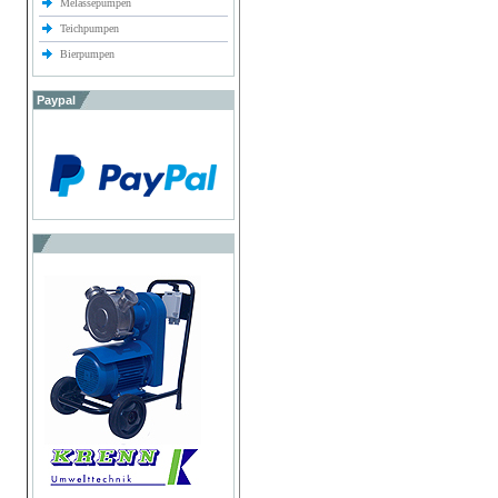
Melassepumpen
Teichpumpen
Bierpumpen
Paypal