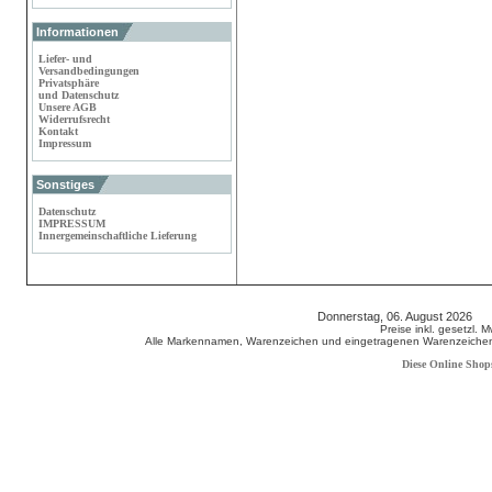
Informationen
Liefer- und
Versandbedingungen
Privatsphäre
und Datenschutz
Unsere AGB
Widerrufsrecht
Kontakt
Impressum
Sonstiges
Datenschutz
IMPRESSUM
Innergemeinschaftliche Lieferung
Donnerstag, 06. August 2026 8
Preise inkl. gesetzl. 
Alle Markennamen, Warenzeichen und eingetragenen Warenzeichen s
Diese Online Shop