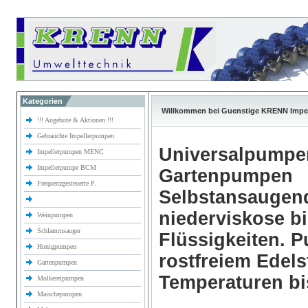
Kategorien
Willkommen bei Guenstige KRENN Impe
!!! Angebote & Aktionen !!!
Gebrauchte Impellerpumpen
Universalpumpe
Impellerpumpen MENC
Impellerpumpe BCM
Gartenpumpen
Frequenzgesteuerte P.
Selbstansaugen
niederviskose b
Weinpumpen
Schlammsauger
Flüssigkeiten.
Honigpumpen
rostfreiem Edels
Gartenpumpen
Temperaturen bi
Molkereipumpen
Maischepumpen