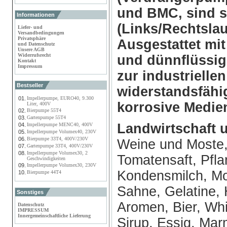
und BMC, sind 
Informationen
(Links/Rechtslau
Liefer- und
Versandbedingungen
Privatsphäre
Ausgestattet mit
und Datenschutz
Unsere AGB
Widerrufsrecht
und dünnflüssi
Kontakt
Impressum
zur industriell
Bestseller
widerstandsfähi
01.
Impellerpumpe, EURO40, 9.300
korrosive Medie
Liter, 400V
02.
Bierpumpe 55T4
03.
Gartenpumpe 55T4
Landwirtschaft 
04.
Impellerpumpe MENC40, 400V
05.
Impellerpumpe Volumex40, 230V
06.
Bierpumpe 33T4, 400V/230V
Weine und Moste, 
07.
Gartenpumpe 33T4, 400V/230V
08.
Impellerpumpe Volumex30, 2
Tomatensaft, Pfla
Geschwindigkeiten
09.
Impellerpumpe Volumex30, 230V
Kondensmilch, Mo
10.
Bierpumpe 44T4
Sahne, Gelatine, 
Sonstiges
Aromen, Bier, Whis
Datenschutz
IMPRESSUM
Innergemeinschaftliche Lieferung
Sirup, Essig, Mar