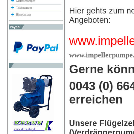
Melassepumpen
Teichpumpen
Hier gehts zum n
Bierpumpen
Angeboten:
Paypal
www.impell
w
ww.impellerpumpe.
Gerne könn
0043 (0) 66
erreichen
Unsere Flügelz
(Verdrängerpump