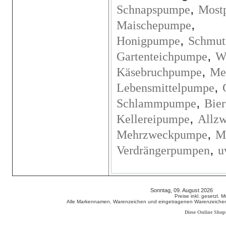
,
Schnapspumpe
Most
,
Maischepumpe
,
Honigpumpe
Schmut
,
Gartenteichpumpe
W
,
Käsebruchpumpe
Me
,
Lebensmittelpumpe
,
Schlammpumpe
Bie
,
Kellereipumpe
Allz
,
Mehrzweckpumpe
M
,
Verdrängerpumpen
u
Sonntag, 09. August 2026 80
Preise inkl. gesetzl. 
Alle Markennamen, Warenzeichen und eingetragenen Warenzeichen s
Diese Online Shop